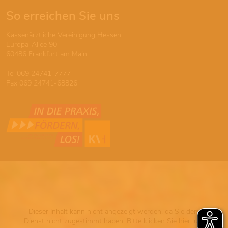
So erreichen Sie uns
Kassenärztliche Vereinigung Hessen
Europa-Allee 90
60486 Frankfurt am Main
Tel 069 24741-7777
Fax 069 24741-68826
Dieser Inhalt kann nicht angezeigt werden, da Sie dem
Dienst nicht zugestimmt haben. Bitte klicken Sie hier, um