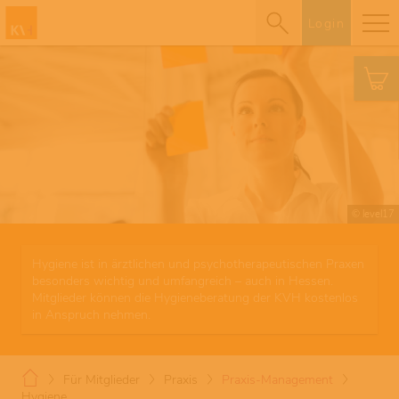
Login
© level17
Hygiene ist in ärztlichen und psychotherapeutischen Praxen
besonders wichtig und umfangreich – auch in Hessen.
Mitglieder können die Hygieneberatung der KVH kostenlos
in Anspruch nehmen.
Für Mitglieder
Praxis
Praxis-Management
Hygiene