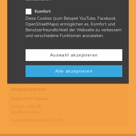
Medizinprodukte
Komfort
CoC Übersicht Umgang und Aufbereitung von
Diese Cookies (zum Beispiel YouTube, Facebook,
Medizinprodukten
OpenStreetMaps) ermöglichen es, Komfort und
Dokumentation nach MPBetreibV
Benutzerfreundlichkeit der Webseite zu verbessern
Prüfungen nach MPBetreibV
und verschiedene Funktionen anzubieten.
Eckpunkte für die externe Aufbereitung von
Medizinprodukten
SAA - Aufbereitung transvaginaler und transrektaler
Ultraschallsonden
Auswahl akzeptieren
Publikationen
Alle akzeptieren
Ansprechpartner
Stabsstelle Hygiene
Europa-Allee 90
60486 Frankfurt
hygiene(at)kvhessen(.)de