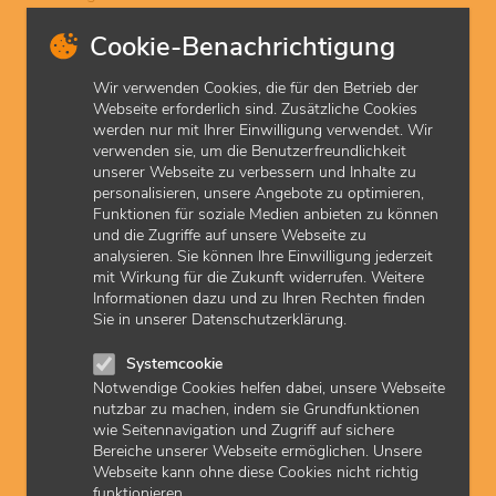
Fortbildung & Seminare
Cookie-Benachrichtigung
Hygieneplan für die Praxis
Wir verwenden Cookies, die für den Betrieb der
Webseite erforderlich sind. Zusätzliche Cookies
Selbsttest Praxis-Hygiene (Mein PraxisCheck)
werden nur mit Ihrer Einwilligung verwendet. Wir
verwenden sie, um die Benutzerfreundlichkeit
unserer Webseite zu verbessern und Inhalte zu
zuletzt aktualisiert am: 29.04.2026
personalisieren, unsere Angebote zu optimieren,
Funktionen für soziale Medien anbieten zu können
und die Zugriffe auf unsere Webseite zu
analysieren. Sie können Ihre Einwilligung jederzeit
Basisinformationen
mit Wirkung für die Zukunft widerrufen. Weitere
Informationen dazu und zu Ihren Rechten finden
Sie in unserer Datenschutzerklärung.
weiterführende Informationen
Systemcookie
DGKH Hygiene in der augenärztlichen Praxis
Notwendige Cookies helfen dabei, unsere Webseite
DGKH Hygiene in der gynäkologischen Praxis
nutzbar zu machen, indem sie Grundfunktionen
DGKH Hygiene in der HNO-Praxis
wie Seitennavigation und Zugriff auf sichere
DGKH Hygiene in der urologischen Praxis
Bereiche unserer Webseite ermöglichen. Unsere
DGKH Hygiene in der hausärztlichen Praxis
Webseite kann ohne diese Cookies nicht richtig
funktionieren.