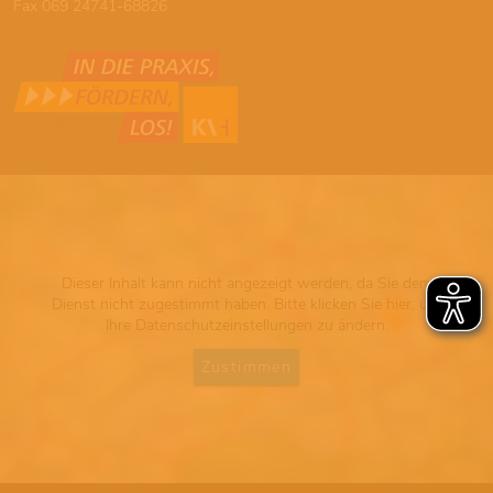
Fax 069 24741-68826
Dieser Inhalt kann nicht angezeigt werden, da Sie dem
Dienst nicht zugestimmt haben. Bitte klicken Sie hier, um
Ihre Datenschutzeinstellungen zu ändern.
Zustimmen