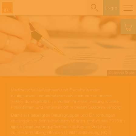
Login
© Minerva Studio
Medizinische Maßnahmen und Eingriffe werden
häufig sowohl im ambulanten als auch im stationären
Sektor durchgeführt. Im Verlauf ihrer Behandlung werden
Patientinnen und Patienten oft in beiden Sektoren versorgt.
Damit alle beteiligten Berufsgruppen und Einrichtungen
reibungslos zusammenarbeiten können, gibt es seit 2016 für
einige genehmigungspflichtige Leistungen Verfahren
zur sektorenübergreifenden Qualitätssicherung (sQS).