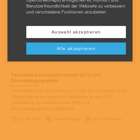
OpenStreetMaps) ermöglichen es, Komfort und
Benutzerfreundlichkeit der Webseite zu verbessern
Vermeidung nosokomialer Infektionen (WI)
und verschiedene Funktionen anzubieten.
Informationen für Ärztinnen und Ärzte, die im Rahmen ihrer
Genehmigung zum ambulanten Operieren an der sQS
Vermeidung nosokomialer Infektionen – postoperative
Auswahl akzeptieren
Wundinfektion (WI) teilnehmen. Das Verfahren sQS WI
wurden zum 28. Februar 2025 beendet.
Alle akzeptieren
23.12.2025
Genehmigung
sQS-Verfahren
Perkutane Koronarintervention (PCI) und
Koronarangiographie
Informationen für Ärztinnen und Ärzte, die im Rahmen ihrer
Genehmigung zur invasiven Kardiologie an der sQS
Perkutane Koronarintervention (PCI) und
Koronarangiographie teilnehmen.
03.09.2025
Genehmigung
sQS-Verfahren