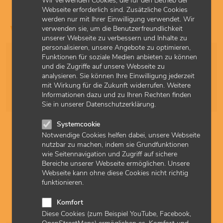
Wir verwenden Cookies, die für den Betrieb der
Webseite erforderlich sind. Zusätzliche Cookies
werden nur mit Ihrer Einwilligung verwendet. Wir
verwenden sie, um die Benutzerfreundlichkeit
Finden Sie Ihr sQS-Verfahren
unserer Webseite zu verbessern und Inhalte zu
personalisieren, unsere Angebote zu optimieren,
Sortierung
Funktionen für soziale Medien anbieten zu können
und die Zugriffe auf unsere Webseite zu
analysieren. Sie können Ihre Einwilligung jederzeit
mit Wirkung für die Zukunft widerrufen. Weitere
Ergebnisse pro Seite
Informationen dazu und zu Ihren Rechten finden
Sie in unserer Datenschutzerklärung.
Systemcookie
Notwendige Cookies helfen dabei, unsere Webseite
Nierenersatztherapie (NET)
nutzbar zu machen, indem sie Grundfunktionen
wie Seitennavigation und Zugriff auf sichere
Informationen für Ärztinnen und Ärzte, die im Rahmen ihrer
Bereiche unserer Webseite ermöglichen. Unsere
Genehmigung zur Dialyse an der sQS Nierenersatztherapie
Webseite kann ohne diese Cookies nicht richtig
bei chronischem Nierenversagen einschließlich
funktionieren.
Pankreastransplantation (NET) teilnehmen.
Komfort
14.01.2026
Genehmigung
sQS-Verfahren
Diese Cookies (zum Beispiel YouTube, Facebook,