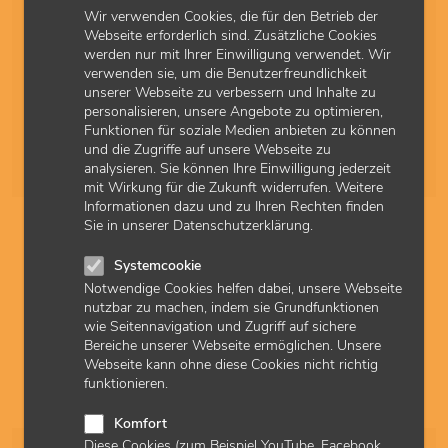
vom 25.10.2025
Wir verwenden Cookies, die für den Betrieb der
Webseite erforderlich sind. Zusätzliche Cookies
Die Vertreterversammlung der KV Hessen hat in ihrer
werden nur mit Ihrer Einwilligung verwendet. Wir
Sitzung am 25.10.2025 eine Änderung der Anlagen zu § 3a
verwenden sie, um die Benutzerfreundlichkeit
GEHV - Besondere Kosten – gültig ab 01.01.2024 sowie
unserer Webseite zu verbessern und Inhalte zu
gültig für die Kalenderjahre 2010 bis 2023 beschlossen.
personalisieren, unsere Angebote zu optimieren,
Funktionen für soziale Medien anbieten zu können
19.11.2025
Amtliche Bekanntmachung
und die Zugriffe auf unsere Webseite zu
EHV
analysieren. Sie können Ihre Einwilligung jederzeit
mit Wirkung für die Zukunft widerrufen. Weitere
Informationen dazu und zu Ihren Rechten finden
Sie in unserer Datenschutzerklärung.
Änderungen am HVM gemäß 87b SGB V ab Q4/2025
(II) – VV-Beschluss vom 25.10.2025
Systemcookie
Der Honorarverteilungsmaßstab (HVM) der
Notwendige Cookies helfen dabei, unsere Webseite
Kassenärztlichen Vereinigung Hessen (KVH) gemäß § 87b
nutzbar zu machen, indem sie Grundfunktionen
Abs. 1 S. 2 SGB V wird mit Wirkung ab 1.10.2025 geändert
wie Seitennavigation und Zugriff auf sichere
(Fassung vom 25.10.2025).
Bereiche unserer Webseite ermöglichen. Unsere
Webseite kann ohne diese Cookies nicht richtig
14.11.2025
Amtliche Bekanntmachung
funktionieren.
HVM
Komfort
Diese Cookies (zum Beispiel YouTube, Facebook,