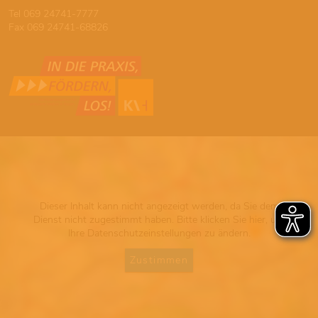
Tel 069 24741-7777
Fax 069 24741-68826
Dieser Inhalt kann nicht angezeigt werden, da Sie dem
Dienst nicht zugestimmt haben. Bitte klicken Sie hier, um
Ihre Datenschutzeinstellungen zu ändern.
Zustimmen