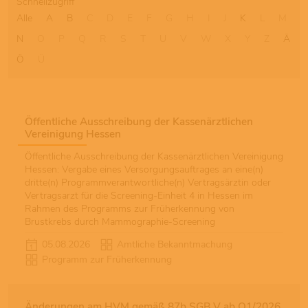
Schnellzugriff
Alle
A
B
C
D
E
F
G
H
I
J
K
L
M
N
O
P
Q
R
S
T
U
V
W
X
Y
Z
Ä
Ö
Ü
Öffentliche Ausschreibung der Kassenärztlichen
Vereinigung Hessen
Öffentliche Ausschreibung der Kassenärztlichen Vereinigung
Hessen: Vergabe eines Versorgungsauftrages an eine(n)
dritte(n) Programmverantwortliche(n) Vertragsärztin oder
Vertragsarzt für die Screening-Einheit 4 in Hessen im
Rahmen des Programms zur Früherkennung von
Brustkrebs durch Mammographie-Screening
05.08.2026
Amtliche Bekanntmachung
Programm zur Früherkennung
Änderungen am HVM gemäß 87b SGB V ab Q1/2026