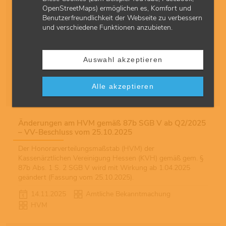
Änderungen am HVM gemäß 87b SGB V ab Q4/2025
OpenStreetMaps) ermöglichen es, Komfort und
(I) – VV-Beschluss vom 25.10.2025
Benutzerfreundlichkeit der Webseite zu verbessern
und verschiedene Funktionen anzubieten.
Der Honorarverteilungsmaßstab (HVM) der
Kassenärztlichen Vereinigung Hessen (KVH) gemäß § 87b
Abs. 1 S. 2 SGB V wird mit Wirkung ab 1.10.2025 geändert
Auswahl akzeptieren
(Fassung vom 25.10.2025).
14.11.2025
Amtliche Bekanntmachung
Alle akzeptieren
HVM
Änderungen am HVM gemäß 87b SGB V ab Q2/2025
– VV-Beschluss vom 25.10.2025
Der Honorarverteilungsmaßstab (HVM) der
Kassenärztlichen Vereinigung Hessen (KVH) gemäß gem. §
87b Abs. 1 S. 2 SGB V wird mit Wirkung ab 1.04.2025
geändert (Fassung vom 25.10.2025).
14.11.2025
Amtliche Bekanntmachung
HVM