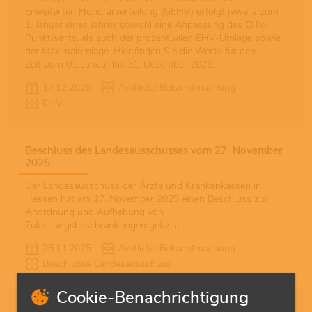
Erweiterten Honorarverteilung (GEHV) erfolgt jeweils zum
1. Januar eines Jahres sowohl eine Anpassung des EHV-
Punktwerts, als auch der prozentualen EHV-Umlage sowie
der Maximalumlage. Hier finden Sie die Werte für den
Zeitraum 01. Januar bis 31. Dezember 2026.
17.12.2025
Amtliche Bekanntmachung
EHV
Beschluss des Landesausschusses vom 27. November
2025
Der Landesausschuss der Ärzte und Krankenkassen in
Hessen hat am 27. November 2025 einen Beschluss zur
Anordnung und Aufhebung von
Zulassungsbeschränkungen gefasst.
28.11.2025
Amtliche Bekanntmachung
Beschlüsse Landesausschuss
Cookie-Benachrichtigung
Änderung der Anlagen zu § 3a GEHV – VV-Beschluss