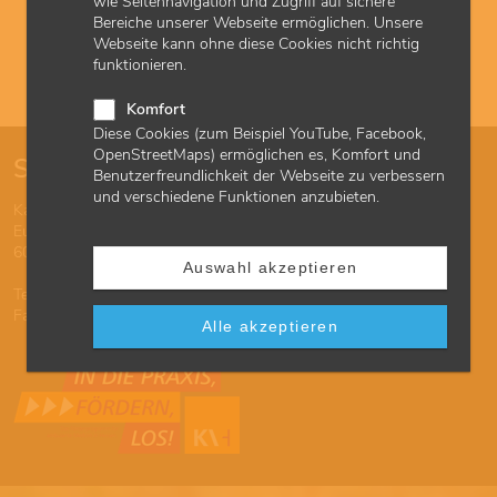
wie Seitennavigation und Zugriff auf sichere
Zur Übersicht
Bereiche unserer Webseite ermöglichen. Unsere
Webseite kann ohne diese Cookies nicht richtig
Jetzt einloggen und
Entschädigungsabrechnungen
funktionieren.
überblicken
.
Komfort
Diese Cookies (zum Beispiel YouTube, Facebook,
OpenStreetMaps) ermöglichen es, Komfort und
So erreichen Sie uns
Benutzerfreundlichkeit der Webseite zu verbessern
und verschiedene Funktionen anzubieten.
Kassenärztliche Vereinigung Hessen
Europa-Allee 90
60486 Frankfurt am Main
Auswahl akzeptieren
Tel 069 24741-7777
Fax 069 24741-68826
Alle akzeptieren