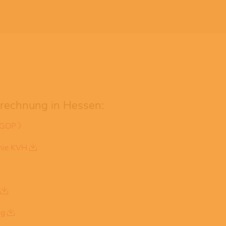
brechnung in Hessen:
 GOP
inie KVH
ng