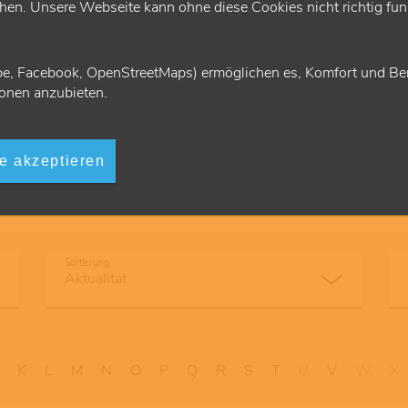
en. Unsere Webseite kann ohne diese Cookies nicht richtig funk
ellt Rechnungen aus und
Patienten Videosprechstund
nung bei den Krankenkassen
der Abrechnung mit Zusc
Gebüh
e, Facebook, OpenStreetMaps) ermöglichen es, Komfort und Ben
onen anzubieten.
le akzeptieren
Sortierung
K
L
M
N
O
P
Q
R
S
T
U
V
W
X