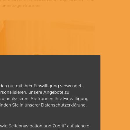
 beantragen können.
den nur mit Ihrer Einwilligung verwendet.
rsonalisieren, unsere Angebote zu
© AdobeStock
u analysieren. Sie können Ihre Einwilligung
finden Sie in unserer Datenschutzerklärung.
eosprechstunde
Psychotherapeutinnen und Psychotherapeuten,
e Seitennavigation und Zugriff auf sichere
ranken oder nicht mobilen Patientinnen und