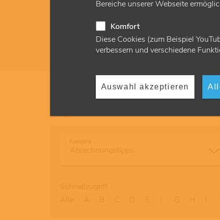
Bereiche unserer Webseite ermöglich
Abrechnungsbedingungen ab. Die KVH st
unterstützt bei Fragen, die für die Abrech
Komfort
relevant sind.
Diese Cookies (zum Beispiel YouTub
verbessern und verschiedene Funkti
Auswahl akzeptieren
Al
Hilfe bei der Abrechnung
Kategorie
Schnellzugriff
Alle
A
B
C
D
E
F
G
H
I
J