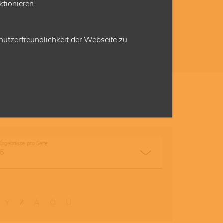
tionieren.
en anbieten, werden gefördert und können bei
hlägen punkten. Dafür gibt es im EBM neue
renordnungspositionen.
utzerfreundlichkeit der Webseite zu
Ergebnisse pro Seite
Y
Z
Ä
Ö
Ü