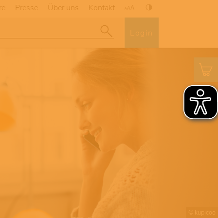
re
Presse
Über uns
Kontakt
Login
© kupicoo