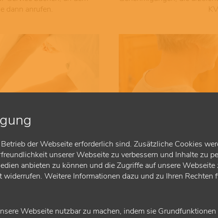
ie dann anrufen.
KV
igung
Betrieb der Webseite erforderlich sind. Zusätzliche Cookies wer
reundlichkeit unserer Webseite zu verbessern und Inhalte zu pe
© Fotolia (Andrej Popov)
Medien anbieten zu können und die Zugriffe auf unsere Webseite z
ft widerrufen. Weitere Informationen dazu und zu Ihren Rechten 
en
Vid
lfachärztlichen Versorgung
Ärztinnen und Ärzte sowie 
nsere Webseite nutzbar zu machen, indem sie Grundfunktionen wi
bst nach den ASV-
die für ihre chronisch k