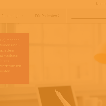
Karrie
ufseinsteiger
Für Patienten
GKV) rechnen
tinnen und -
 nach dem
nd weiteren
lichen
 wiederum mit
tienten