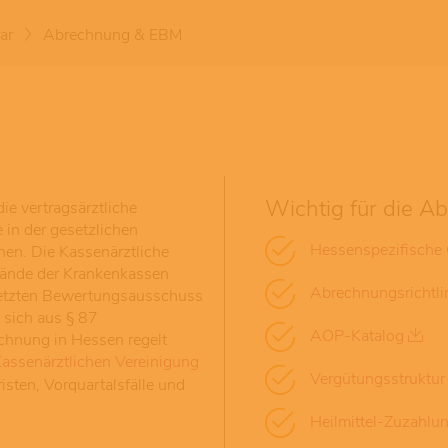
ar
Abrechnung & EBM
Wichtig für die A
ie vertragsärztliche
e in der gesetzlichen
Hessenspezifische
en. Die Kassenärztliche
bände der Krankenkassen
Abrechnungsrichtl
setzten Bewertungsausschuss
 sich aus § 87
AOP-Katalog
echnung in Hessen regelt
Kassenärztlichen Vereinigung
Vergütungsstruktur
isten, Vorquartalsfälle und
Heilmittel-Zuzahlu