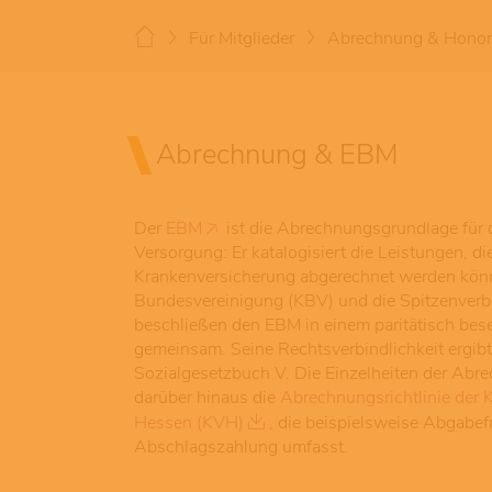
Für Mitglieder
Abrechnung & Honor
Abrechnung & EBM
Der
EBM
ist die Abrechnungsgrundlage für d
Versorgung: Er katalogisiert die Leistungen, di
Krankenversicherung abgerechnet werden könn
Bundesvereinigung (KBV) und die Spitzenver
beschließen den EBM in einem paritätisch be
gemeinsam. Seine Rechtsverbindlichkeit ergibt
Sozialgesetzbuch V. Die Einzelheiten der Abr
darüber hinaus die
Abrechnungsrichtlinie der 
Hessen (KVH)
, die beispielsweise Abgabefr
Abschlagszahlung umfasst.