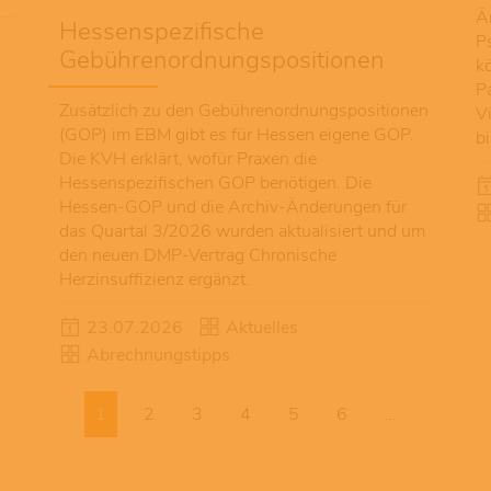
Ä
Hessenspezifische
P
Gebührenordnungspositionen
k
P
Zusätzlich zu den Gebührenordnungspositionen
V
(GOP) im EBM gibt es für Hessen eigene GOP.
b
Die KVH erklärt, wofür Praxen die
Hessenspezifischen GOP benötigen. Die
Hessen-GOP und die Archiv-Änderungen für
das Quartal 3/2026 wurden aktualisiert und um
den neuen DMP-Vertrag Chronische
Herzinsuffizienz ergänzt.
23.07.2026
Aktuelles
Abrechnungstipps
1
2
3
4
5
6
…