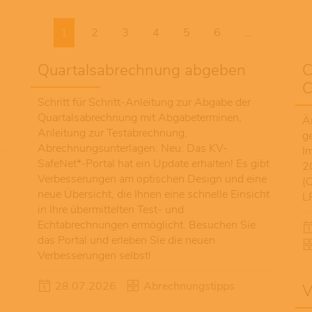
1
2
3
4
5
6
…
Quartalsabrechnung abgeben
C
C
Schritt für Schritt-Anleitung zur Abgabe der
Quartalsabrechnung mit Abgabeterminen,
Ä
Anleitung zur Testabrechnung,
g
Abrechnungsunterlagen. Neu: Das KV-
I
SafeNet*-Portal hat ein Update erhalten! Es gibt
2
Verbesserungen am optischen Design und eine
(
neue Übersicht, die Ihnen eine schnelle Einsicht
L
in Ihre übermittelten Test- und
Echtabrechnungen ermöglicht. Besuchen Sie
das Portal und erleben Sie die neuen
Verbesserungen selbst!
n
28.07.2026
Abrechnungstipps
V