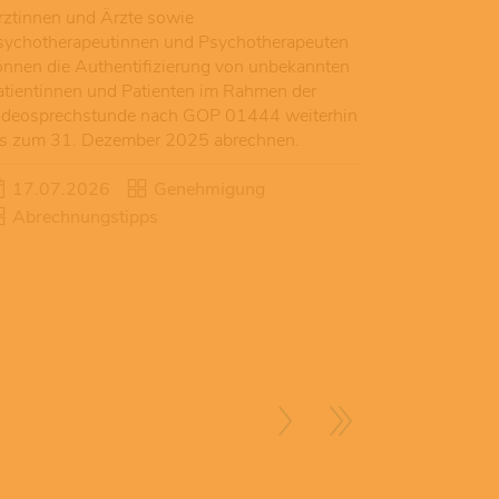
rztinnen und Ärzte sowie
sychotherapeutinnen und Psychotherapeuten
önnen die Authentifizierung von unbekannten
atientinnen und Patienten im Rahmen der
ideosprechstunde nach GOP 01444 weiterhin
is zum 31. Dezember 2025 abrechnen.
17.07.2026
Genehmigung
Abrechnungstipps