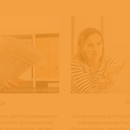
© AdobeStock (Robert Kneschke)
ce
P
innen und Psychotherapeuten
Die Abrechnung der Psychoth
die KVH. Sie können einen
Maßgebend sind die Psych
uf-Service buchen, an dem
Genehmigungen, die ärztliche