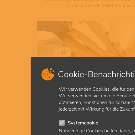
Mitarbeitende der EBM-Hotline s
Cookie-Benachricht
Wir verwenden Cookies, die für den 
Wir verwenden sie, um die Benutzerf
optimieren, Funktionen für soziale 
jederzeit mit Wirkung für die Zukun
ASV abrechn
Systemcookie
Mitglieder in Teams der Ambulanten Spezia
Notwendige Cookies helfen dabei, u
(ASV) rechnen ihre Leistungen sel