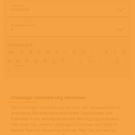
Sortierung
Ergebnisse pro Seite
Schnellzugriff
Alle
A
B
C
D
E
F
G
H
I
J
K
L
M
N
O
P
Q
R
S
T
U
V
W
X
Y
Z
Ä
Ö
Ü
Onkologie-Vereinbarung abrechnen
Die Onkologie-Vereinbarung hat zum Ziel, eine qualifizierte
ambulante Behandlung krebskranker Patientinnen und
Patienten in der vertragsärztlichen Versorgung zu fördern.
Hier lesen Sie, welche Leistungen Ärztinnen und Ärzte in
diesem Rahmen abrechnen können. Neu: Sie können die