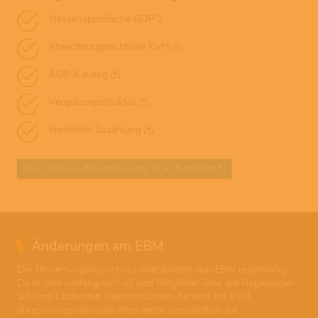
Hessenspezifische GOP
Abrechnungsrichtlinie KVH
AOP-Katalog
Vergütungsstruktur
Heilmittel-Zuzahlung
Zur Online-Abrechnung (KV-SafeNet*)
Änderungen am EBM
Der Bewertungsausschuss überarbeitet den EBM regelmäßig.
Da er sehr umfangreich ist und Mitglieder über alle Regelungen
auf dem Laufenden bleiben müssen, bereitet die KVH
abrechnungsrelevante Infos leicht verständlich auf.