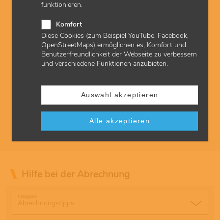
funktionieren.
Komfort
Diese Cookies (zum Beispiel YouTube, Facebook,
OpenStreetMaps) ermöglichen es, Komfort und
© AdobeStock
Benutzerfreundlichkeit der Webseite zu verbessern
Videosprechstunde
und verschiedene Funktionen anzubieten.
Ärztinnen und Ärzte sowie Psychotherapeutinnen und
Psychotherapeuten, die für ihre chronisch kranken oder nicht
mobilen Patientinnen und Patienten Videosprechstunden
Auswahl akzeptieren
anbieten, werden gefördert und können bei der Abrechnung mit
Zuschlägen punkten. Dafür gibt es im EBM neue
Alle akzeptieren
Gebührenordnungspositionen.
Hilfe bei der Abrechnung
Kategorie