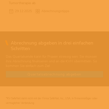
Tumortherapie ab.
29.12.2025
Abrechnungstipps
Abrechnung abgeben in drei einfachen
Schritten
Das Quartalsende kann für Praxen stressig sein: Sie müssen
ihre Abrechnung finalisieren und an die KVH übermitteln. So
kommen Sie einfach zum Ziel
Quartalsabrechnung abgeben
*KV-SafeNet steht nicht mit der Firma SafeNet, Inc., USA, in firmenmäßiger oder
vertraglicher Verbindung.