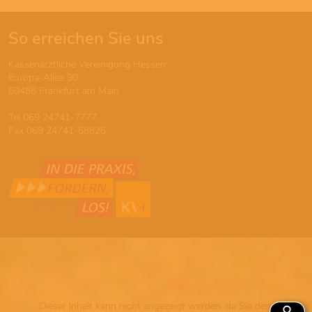
So erreichen Sie uns
Kassenärztliche Vereinigung Hessen
Europa-Allee 90
60486 Frankfurt am Main
Tel 069 24741-7777
Fax 069 24741-68826
Dieser Inhalt kann nicht angezeigt werden, da Sie dem