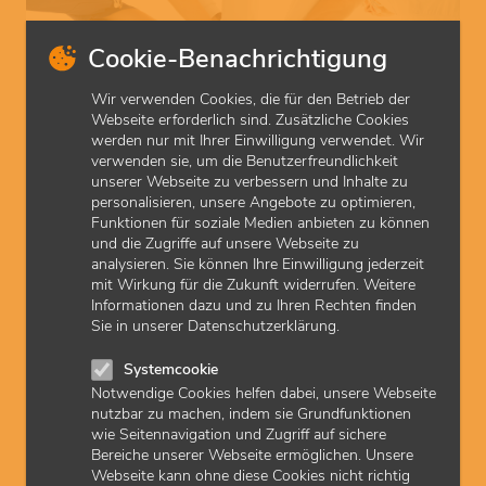
Cookie-Benachrichtigung
Wir verwenden Cookies, die für den Betrieb der
Webseite erforderlich sind. Zusätzliche Cookies
werden nur mit Ihrer Einwilligung verwendet. Wir
verwenden sie, um die Benutzerfreundlichkeit
unserer Webseite zu verbessern und Inhalte zu
© Fotolia (Andrej Popov)
personalisieren, unsere Angebote zu optimieren,
Funktionen für soziale Medien anbieten zu können
ASV abrechnen
und die Zugriffe auf unsere Webseite zu
Mitglieder in Teams der Ambulanten Spezialfachärztlichen
analysieren. Sie können Ihre Einwilligung jederzeit
Versorgung (ASV) rechnen ihre Leistungen selbst nach
mit Wirkung für die Zukunft widerrufen. Weitere
den ASV-Abrechnungsbedingungen ab. Die KVH stellt
Informationen dazu und zu Ihren Rechten finden
Rechnungen aus und unterstützt bei Fragen, die für die
Sie in unserer Datenschutzerklärung.
Abrechnung bei den Krankenkassen relevant sind.
Systemcookie
Notwendige Cookies helfen dabei, unsere Webseite
nutzbar zu machen, indem sie Grundfunktionen
wie Seitennavigation und Zugriff auf sichere
Bereiche unserer Webseite ermöglichen. Unsere
Webseite kann ohne diese Cookies nicht richtig