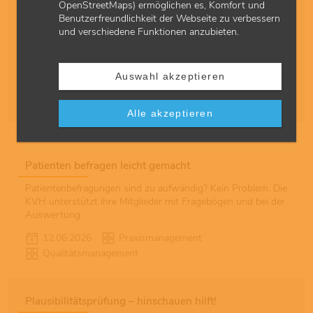
OpenStreetMaps) ermöglichen es, Komfort und
Benutzerfreundlichkeit der Webseite zu verbessern
und verschiedene Funktionen anzubieten.
Schnellzugriff
Alle
A
B
C
D
E
F
G
H
I
J
K
L
M
Auswahl akzeptieren
N
O
P
Q
R
S
T
U
V
W
X
Y
Z
Ä
Ö
Ü
Alle akzeptieren
Patienten befragen leicht gemacht
Patientenbefragungen sind zu aufwändig? Kein Problem. Die
KVH unterstützt ihre Mitglieder mit Fragebögen und bei der
Auswertung.
12.06.2026
Praxismanagement
Qualitätsmanagement
Plausibilitätsprüfung – hinschauen hilft!