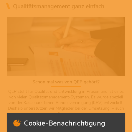
Qualitätsmanagement ganz einfach
Schon mal was von QEP gehört?
QEP steht für Qualität und Entwicklung in Praxen und ist eines
von vielen Qualitätsmanagement-Systemen. Es wurde speziell
von der Kassenärztlichen Bundesvereinigung (KBV) entwickelt.
Deshalb unterstützen wir Mitglieder bei der Umsetzung – auch
finanziell.
Cookie-Benachrichtigung