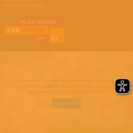
Tel 069 24741-7777
Fax 069 24741-68826
Dieser Inhalt kann nicht angezeigt werden, da Sie dem
Dienst nicht zugestimmt haben. Bitte klicken Sie hier, um
Ihre Datenschutzeinstellungen zu ändern.
Zustimmen