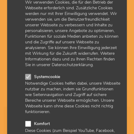
Wir verwenden Cookies, die für den Betrieb der
Webseite erforderlich sind. Zusätzliche Cookies
werden nur mit Ihrer Einwilligung verwendet. Wir
verwenden sie, um die Benutzerfreundlichkeit
unserer Webseite zu verbessern und Inhalte zu
personalisieren, unsere Angebote zu optimieren,
Funktionen für soziale Medien anbieten zu können
und die Zugriffe auf unsere Webseite zu
analysieren. Sie können Ihre Einwilligung jederzeit
© PeopleImages
mit Wirkung für die Zukunft widerrufen. Weitere
Fragen Sie doch Ihre Patienten!
Informationen dazu und zu Ihren Rechten finden
Sie in unserer Datenschutzerklärung.
Sie möchten wissen, wie Ihr Qualitätsmanagement ankommt?
Dann fragen Sie doch die, für die Sie arbeiten: Ihre Patienten.
Systemcookie
Wir geben Ihnen das Werkzeug dafür an die Hand.
Notwendige Cookies helfen dabei, unsere Webseite
nutzbar zu machen, indem sie Grundfunktionen
wie Seitennavigation und Zugriff auf sichere
Bereiche unserer Webseite ermöglichen. Unsere
Webseite kann ohne diese Cookies nicht richtig
funktionieren.
Sortierung
Komfort
Diese Cookies (zum Beispiel YouTube, Facebook,
Ergebnisse pro Seite