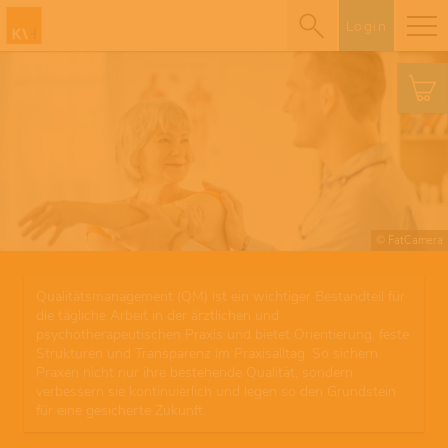
Login
© FatCamera
Qualitätsmanagement (QM) ist ein wichtiger Bestandteil für
die tägliche Arbeit in der ärztlichen und
psychotherapeutischen Praxis und bietet Orientierung, feste
Strukturen und Transparenz im Praxisalltag. So sichern
Praxen nicht nur ihre bestehende Qualität, sondern
verbessern sie kontinuierlich und legen so den Grundstein
für eine gesicherte Zukunft.