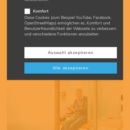
Komfort
Diese Cookies (zum Beispiel YouTube, Facebook,
OpenStreetMaps) ermöglichen es, Komfort und
Benutzerfreundlichkeit der Webseite zu verbessern
und verschiedene Funktionen anzubieten.
© Nico El Nino
Praxismaterial bestellen
Auswahl akzeptieren
Vertragsärzte und psychologische Psychotherapeuten
benötigen verschiedenste Formulare. Bundesweit einheitliche
Vordruckmuster für Rezepte oder Überweisungen erleichtern
Alle akzeptieren
Praxen die Arbeit. Genau wie der Bestellservice der KVH.