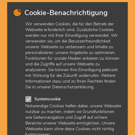
Gut zu wissen
Cookie-Benachrichtigung
Wir verwenden Cookies, die für den Betrieb der
Webseite erforderlich sind. Zusätzliche Cookies
werden nur mit Ihrer Einwilligung verwendet. Wir
verwenden sie, um die Benutzerfreundlichkeit
unserer Webseite zu verbessern und Inhalte zu
personalisieren, unsere Angebote zu optimieren,
Funktionen für soziale Medien anbieten zu können
und die Zugriffe auf unsere Webseite zu
analysieren. Sie können Ihre Einwilligung jederzeit
mit Wirkung für die Zukunft widerrufen. Weitere
© KVH (Judith Scherer)
Informationen dazu und zu Ihren Rechten finden
Sie in unserer Datenschutzerklärung.
Praxisdaten aktualisieren
Neue Sprechzeiten? Geänderte E-Mail-Adresse? Melden Sie es
Systemcookie
der KVH, damit Ihre Patienten Sie immer gut erreichen.
Notwendige Cookies helfen dabei, unsere Webseite
nutzbar zu machen, indem sie Grundfunktionen
wie Seitennavigation und Zugriff auf sichere
Bereiche unserer Webseite ermöglichen. Unsere
Webseite kann ohne diese Cookies nicht richtig
funktionieren.