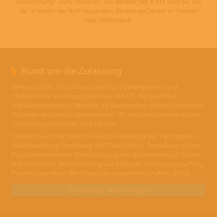
Abrechnung? Zum Honorar? Die Berater der KVH sind für Sie
da: in einem der fünf regionalen BeratungsCenter in Hessen
oder telefonisch.
Rund um die Zulassung
Vertragsärzte, Psychologische Psychotherapeuten und
Medizinische Versorgungszentren (MVZ), die gesetzlich
krankenversicherte Patienten im Bundesland Hessen behandeln
möchten, müssen zugelassen sein. Ihr Ansprechpartner ist der
Zulassungsausschuss (ZA) Hessen.
Übrigens auch für Wechsel und Erweiterung des Fachgebiets,
Nachbesetzung, Verlegung des Praxissitzes, Anstellung (Ärzte,
Psychotherapeuten), Ermächtigung von (Krankenhaus-) Ärzten
& Institutionen, Beschränkung auf hälftigen Versorgungsauftrag,
Praxiskooperation (Berufsausübungsgemeinschaften, BAG).
Zulassung beantragen