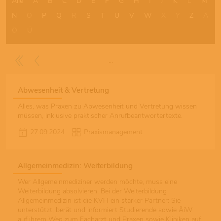
Alle
A
B
C
D
E
F
G
H
I
J
K
L
M
N
O
P
Q
R
S
T
U
V
W
X
Y
Z
Ä
Ö
Ü
…
Abwesenheit & Vertretung
Alles, was Praxen zu Abwesenheit und Vertretung wissen
müssen, inklusive praktischer Anrufbeantwortertexte.
27.09.2024
Praxismanagement
Allgemeinmedizin: Weiterbildung
Wer Allgemeinmediziner werden möchte, muss eine
Weiterbildung absolvieren. Bei der Weiterbildung
Allgemeinmedizin ist die KVH ein starker Partner: Sie
unterstützt, berät und informiert Studierende sowie ÄiW
auf ihrem Weg zum Facharzt und Praxen sowie Kliniken auf