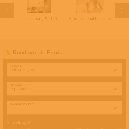
chuss
Abrechnung & EBM
Praxismaterial bestellen
Term
Rund um die Praxis
Kategorie
Sortierung
Ergebnisse pro Seite
Schnellzugriff