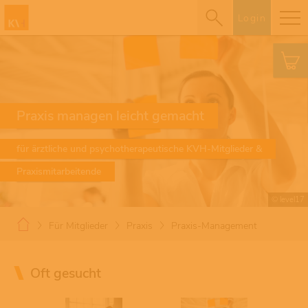
Login
Praxis managen leicht gemacht
für ärztliche und psychotherapeutische KVH-Mitglieder &
Praxismitarbeitende
© level17
Für Mitglieder
Praxis
Praxis-Management
Oft gesucht