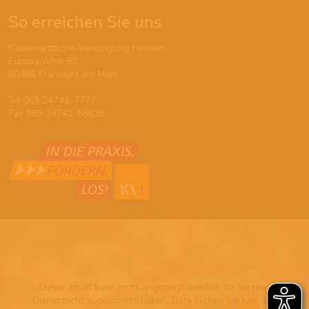
So erreichen Sie uns
Kassenärztliche Vereinigung Hessen
Europa-Allee 90
60486 Frankfurt am Main
Tel 069 24741-7777
Fax 069 24741-68826
Dieser Inhalt kann nicht angezeigt werden, da Sie dem
Dienst nicht zugestimmt haben. Bitte klicken Sie hier, um