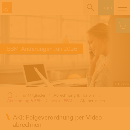
Login
EBM-Änderungen Juli 2026
© kupicoo
Für Mitglieder
Abrechnung & Honorar
Abrechnung & EBM
neu im EBM
AKI per Video
AKI: Folgeverordnung per Video
abrechnen