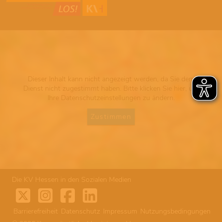
Dieser Inhalt kann nicht angezeigt werden, da Sie dem
Dienst nicht zugestimmt haben. Bitte klicken Sie hier, um
Ihre Datenschutzeinstellungen zu ändern.
Zustimmen
Die KV Hessen in den Sozialen Medien
Barrierefreiheit
Datenschutz
Impressum
Nutzungsbedingungen