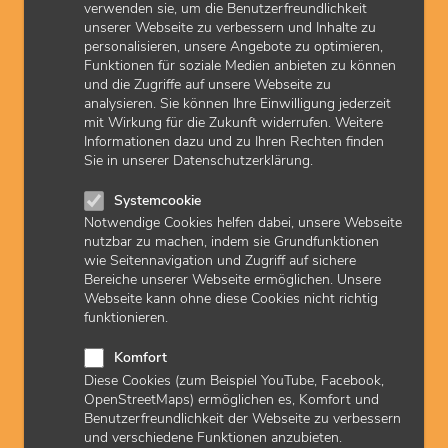
Ärztinnen und Ärzte rechnen ab dem 1. Juli 2026 über die
verwenden sie, um die Benutzerfreundlichkeit
Kostenpauschale 40128 die Kosten für den postalischen
unserer Webseite zu verbessern und Inhalte zu
Versand der AKI-Folgeverordnung im Rahmen einer
personalisieren, unsere Angebote zu optimieren,
Videosprechstunde an die Patientin oder den Patienten ab. Die
Funktionen für soziale Medien anbieten zu können
Kostenpauschale wird entsprechend angepasst.
und die Zugriffe auf unsere Webseite zu
analysieren. Sie können Ihre Einwilligung jederzeit
mit Wirkung für die Zukunft widerrufen. Weitere
Informationen dazu und zu Ihren Rechten finden
zuletzt aktualisiert am: 11.05.2026
Sie in unserer Datenschutzerklärung.
Systemcookie
Notwendige Cookies helfen dabei, unsere Webseite
Downloads
nutzbar zu machen, indem sie Grundfunktionen
wie Seitennavigation und Zugriff auf sichere
Beschluss AKI per Video | pdf | 160 KB
Bereiche unserer Webseite ermöglichen. Unsere
Webseite kann ohne diese Cookies nicht richtig
funktionieren.
EBM-Begriffe verstehen
Komfort
Zu speziellen Begriffen im EBM haben unsere Mitglieder
Diese Cookies (zum Beispiel YouTube, Facebook,
immer wieder Fragen. Die KVH hat in einer
Übersicht EBM-
OpenStreetMaps) ermöglichen es, Komfort und
Begriffe
zusammengefasst und erklärt, was sie bedeuten.
Benutzerfreundlichkeit der Webseite zu verbessern
und verschiedene Funktionen anzubieten.