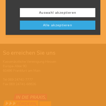
EBM-Hotline
Kassenärztliche Vereinigung Hessen
Auswahl akzeptieren
Europa-Allee 90
60486 Frankfurt
Alle akzeptieren
Tel
069 24741-7777
ebm-hotline(at)kvhessen(.)de
So erreichen Sie uns
Kassenärztliche Vereinigung Hessen
Europa-Allee 90
60486 Frankfurt am Main
Tel 069 24741-7777
Fax 069 24741-68826