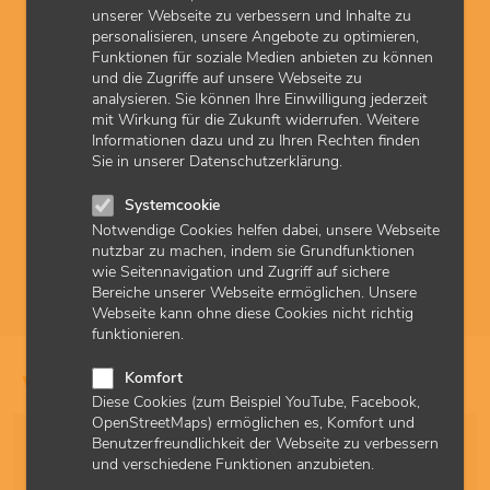
unserer Webseite zu verbessern und Inhalte zu
personalisieren, unsere Angebote zu optimieren,
Funktionen für soziale Medien anbieten zu können
und die Zugriffe auf unsere Webseite zu
analysieren. Sie können Ihre Einwilligung jederzeit
© AdobeStock
mit Wirkung für die Zukunft widerrufen. Weitere
Videosprechstunde
Informationen dazu und zu Ihren Rechten finden
Sie in unserer Datenschutzerklärung.
Ärztinnen und Ärzte sowie Psychotherapeutinnen und
Psychotherapeuten, die für ihre chronisch kranken oder nicht
Systemcookie
mobilen Patientinnen und Patienten Videosprechstunden
Notwendige Cookies helfen dabei, unsere Webseite
anbieten, werden gefördert und können bei der Abrechnung mit
nutzbar zu machen, indem sie Grundfunktionen
Zuschlägen punkten. Dafür gibt es im EBM neue
wie Seitennavigation und Zugriff auf sichere
Gebührenordnungspositionen.
Bereiche unserer Webseite ermöglichen. Unsere
Webseite kann ohne diese Cookies nicht richtig
funktionieren.
Komfort
Hilfe bei der Abrechnung
Diese Cookies (zum Beispiel YouTube, Facebook,
OpenStreetMaps) ermöglichen es, Komfort und
Kategorie
Benutzerfreundlichkeit der Webseite zu verbessern
und verschiedene Funktionen anzubieten.