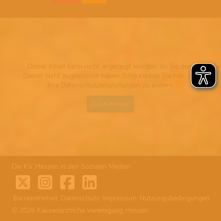
Dieser Inhalt kann nicht angezeigt werden, da Sie dem
Dienst nicht zugestimmt haben. Bitte klicken Sie hier, um
Ihre Datenschutzeinstellungen zu ändern.
Zustimmen
Die KV Hessen in den Sozialen Medien
Barrierefreiheit
Datenschutz
Impressum
Nutzungsbedingungen
© 2026 Kassenärztliche Vereinigung Hessen