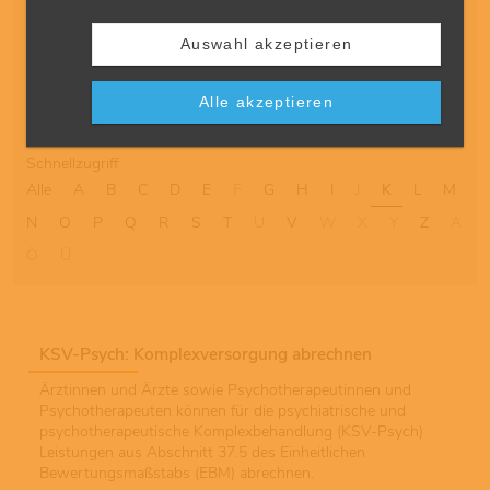
Sortierung
Auswahl akzeptieren
Ergebnisse pro Seite
Alle akzeptieren
Schnellzugriff
Alle
A
B
C
D
E
F
G
H
I
J
K
L
M
N
O
P
Q
R
S
T
U
V
W
X
Y
Z
Ä
Ö
Ü
KSV-Psych: Komplexversorgung abrechnen
Ärztinnen und Ärzte sowie Psychotherapeutinnen und
Psychotherapeuten können für die psychiatrische und
psychotherapeutische Komplexbehandlung (KSV-Psych)
Leistungen aus Abschnitt 37.5 des Einheitlichen
Bewertungsmaßstabs (EBM) abrechnen.