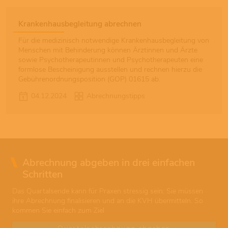
Krankenhausbegleitung abrechnen
Für die medizinisch notwendige Krankenhausbegleitung von
Menschen mit Behinderung können Ärztinnen und Ärzte
sowie Psychotherapeutinnen und Psychotherapeuten eine
formlose Bescheinigung ausstellen und rechnen hierzu die
Gebührenordnungsposition (GOP) 01615 ab.
04.12.2024
Abrechnungstipps
Abrechnung abgeben in drei einfachen
Schritten
Das Quartalsende kann für Praxen stressig sein: Sie müssen
ihre Abrechnung finalisieren und an die KVH übermitteln. So
kommen Sie einfach zum Ziel