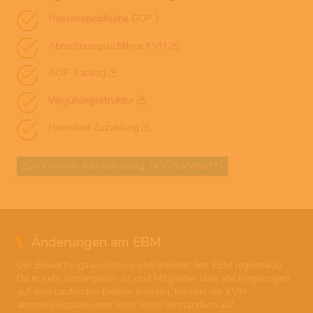
Hessenspezifische GOP
Abrechnungsrichtlinie KVH
AOP-Katalog
Vergütungsstruktur
Heilmittel-Zuzahlung
Zur Online-Abrechnung (KV-SafeNet*)
Änderungen am EBM
Der Bewertungsausschuss überarbeitet den EBM regelmäßig.
Da er sehr umfangreich ist und Mitglieder über alle Regelungen
auf dem Laufenden bleiben müssen, bereitet die KVH
abrechnungsrelevante Infos leicht verständlich auf.