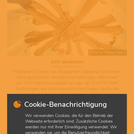
© Fotolia (Andrej Popov)
ASV abrechnen
Mitglieder in Teams der Ambulanten Spezialfachärztlichen
Versorgung (ASV) rechnen ihre Leistungen selbst nach
den ASV-Abrechnungsbedingungen ab. Die KVH stellt
Rechnungen aus und unterstützt bei Fragen, die für die
Abrechnung bei den Krankenkassen relevant sind.
Cookie-Benachrichtigung
Wir verwenden Cookies, die für den Betrieb der
Webseite erforderlich sind. Zusätzliche Cookies
werden nur mit Ihrer Einwilligung verwendet. Wir
verwenden sie, um die Benutzerfreundlichkeit