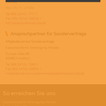
info.line
Mo – Fr: 7 – 17 Uhr
Tel
069 24741-7777
Fax
069 24741-68826
info.line(at)kvhessen(.)de
Ansprechpartner für Sonderverträge
Mitgliederservice Sonderverträge
Kassenärztliche Vereinigung Hessen
Europa-Allee 90
60486 Frankfurt
Tel
069 24741-7580
Fax
069 24741-68805
mitgliederservice.sondervertraege(at)kvhessen(.)de
So erreichen Sie uns
Kassenärztliche Vereinigung Hessen