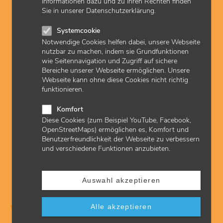
Informationen dazu und zu Ihren Rechten finden
Sie in unserer Datenschutzerklärung.
Vertrag
Recht
Früherkennung bei Kindern und
Systemcookie
Jugendlichen
Notwendige Cookies helfen dabei, unsere Webseite
nutzbar zu machen, indem sie Grundfunktionen
wie Seitennavigation und Zugriff auf sichere
Bereiche unserer Webseite ermöglichen. Unsere
Sonderverträge
Land
Webseite kann ohne diese Cookies nicht richtig
Frühgeburten
funktionieren.
Komfort
Diese Cookies (zum Beispiel YouTube, Facebook,
Sonderverträge
OpenStreetMaps) ermöglichen es, Komfort und
Frühzeitige Diagnostik und Behandlung von
Benutzerfreundlichkeit der Webseite zu verbessern
Begleiterkrankungen bei Diabetes mellitus
und verschiedene Funktionen anzubieten.
Auswahl akzeptieren
Alle akzeptieren
Zentraler Ansprechpartner