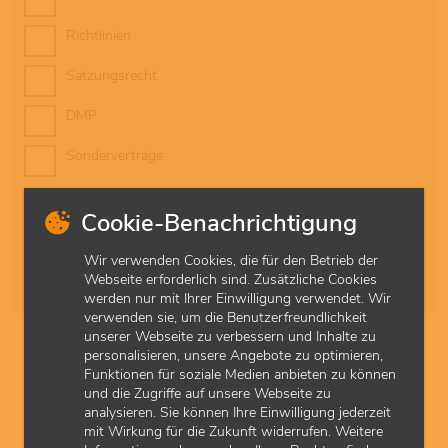
Richtlinien
Satzungsrecht
DMP
Sonderverträge
Schnellzugriff
Cookie-Benachrichtigung
Alle
A
B
C
D
E
F
G
H
I
J
K
L
M
N
O
P
Q
R
S
T
U
V
W
X
Y
Z
Ä
Wir verwenden Cookies, die für den Betrieb der
Webseite erforderlich sind. Zusätzliche Cookies
Ö
Ü
werden nur mit Ihrer Einwilligung verwendet. Wir
verwenden sie, um die Benutzerfreundlichkeit
unserer Webseite zu verbessern und Inhalte zu
personalisieren, unsere Angebote zu optimieren,
Recht
Land
Richtlinien
Funktionen für soziale Medien anbieten zu können
Förderung
und die Zugriffe auf unsere Webseite zu
analysieren. Sie können Ihre Einwilligung jederzeit
mit Wirkung für die Zukunft widerrufen. Weitere