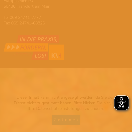
Europa-Allee 90
60486 Frankfurt am Main
Tel 069 24741-7777
Fax 069 24741-68826
Dieser Inhalt kann nicht angezeigt werden, da Sie dem
Dienst nicht zugestimmt haben. Bitte klicken Sie hier, um
Ihre Datenschutzeinstellungen zu ändern.
Zustimmen