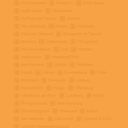
VV-Standorte
Frankfurt
Groß-Gerau
Groß-Gerau
Wiesbaden
Hofheim am Taunus
Maintal
Neu-Isenburg
Hanau
Hainburg
Kelkheim (Taunus)
Königstein im Taunus
Marburg
Grebenstein
Pfungstadt
Bad Schwalbach
Lich
Wetzlar
Volkmarsen
Homberg/Ohm
Bad Hersfeld
Gießen
Pohlheim
Kassel
Villmar
Frankenberg
Fulda
Bensheim
Griesheim
Limburg
Rüsselsheim
Haiger
Dillenburg
Offenbach am Main
Löhnberg
Mücke
Ehringshausen
Bad Homburg
Ebsdorfergrund
Oberursel
Kriftel
Bad Nauheim
Darmstadt
Quartal 3-2026
Amtliche Bekanntmachung