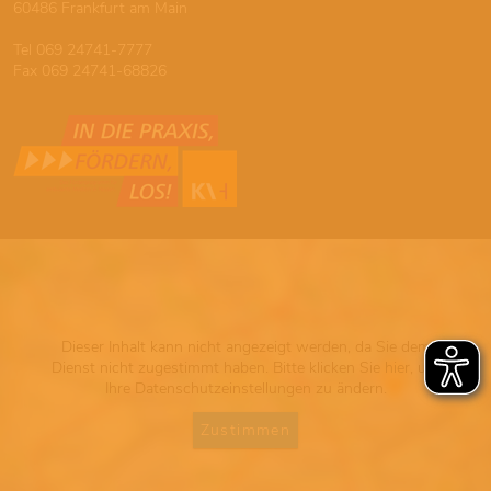
60486 Frankfurt am Main
Tel 069 24741-7777
Fax 069 24741-68826
Dieser Inhalt kann nicht angezeigt werden, da Sie dem
Dienst nicht zugestimmt haben. Bitte klicken Sie hier, um
Ihre Datenschutzeinstellungen zu ändern.
Zustimmen