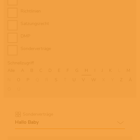
Richtlinien
Satzungsrecht
DMP
Sonderverträge
Schnellzugriff
Alle
A
B
C
D
E
F
G
H
I
J
K
L
M
N
O
P
Q
R
S
T
U
V
W
X
Y
Z
Ä
Ö
Ü
Sonderverträge
Hallo Baby