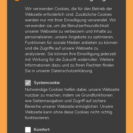
Innere Medizin Kardiologie
Wir verwenden Cookies, die für den Betrieb der
Innere Medizin Nephrologie
Webseite erforderlich sind. Zusätzliche Cookies
Innere Medizin Pneumologie
werden nur mit Ihrer Einwilligung verwendet. Wir
verwenden sie, um die Benutzerfreundlichkeit
Innere Medizin Rheumatologie
unserer Webseite zu verbessern und Inhalte zu
Kinder- und Jugendmedizin
personalisieren, unsere Angebote zu optimieren,
Funktionen für soziale Medien anbieten zu können
Kinder- und Jugendpsychiatrie und-
psychotherapie
und die Zugriffe auf unsere Webseite zu
analysieren. Sie können Ihre Einwilligung jederzeit
Laboratoriumsmedizin/Mikrobiologie und
mit Wirkung für die Zukunft widerrufen. Weitere
Infektionsepidemiologie/Transfusionsmedizin
Informationen dazu und zu Ihren Rechten finden
Mund- Kiefer-Gesichtschirurgie
Sie in unserer Datenschutzerklärung.
Nervenheilkunde
Neurologie
Systemcookie
Nuklearmedizin
Orthopädie
Pathologie
Notwendige Cookies helfen dabei, unsere Webseite
Phoniatrie und Pädaudiologie
nutzbar zu machen, indem sie Grundfunktionen
wie Seitennavigation und Zugriff auf sichere
Physikalische und Rehabilitative Medizin
Bereiche unserer Webseite ermöglichen. Unsere
Psychotherapie
Psychiatrie
Webseite kann ohne diese Cookies nicht richtig
Psychosomatische Medizin
Radiologie
funktionieren.
Strahlentherapie
Urologie
Komfort
für Facharzt-Weiterbilder