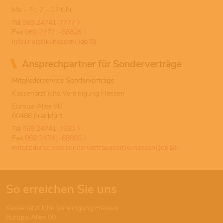
Mo – Fr: 7 – 17 Uhr
Tel
069 24741-7777
Fax
069 24741-68826
info.line(at)kvhessen(.)de
Ansprechpartner für Sonderverträge
Mitgliederservice Sonderverträge
Kassenärztliche Vereinigung Hessen
Europa-Allee 90
60486 Frankfurt
Tel
069 24741-7580
Fax
069 24741-68805
mitgliederservice.sondervertraege(at)kvhessen(.)de
So erreichen Sie uns
Kassenärztliche Vereinigung Hessen
Europa-Allee 90