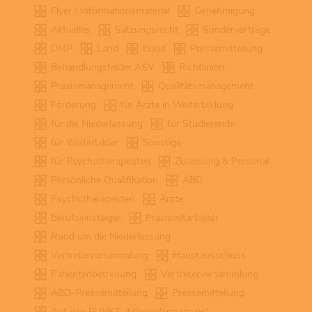
Flyer / Informationsmaterial
Genehmigung
Aktuelles
Satzungsrecht
Sonderverträge
DMP
Land
Bund
Pressemitteilung
Behandlungsfelder ASV
Richtlinien
Praxismanagement
Qualitätsmanagement
Förderung
für Ärzte in Weiterbildung
für die Niederlassung
für Studierende
für Weiterbilder
Sonstige
für Psychotherapeuten
Zulassung & Personal
Persönliche Qualifikation
ÄBD
Psychotherapeuten
Ärzte
Berufseinsteiger
Praxismitarbeiter
Rund um die Niederlassung
Vertreterversammlung
Hauptausschuss
Patientenbetreuung
Vertreterversammlung
ÄBD-Pressemitteilung
Pressemitteilung
Auf den PUNKT. (Mitgliedermagazin)