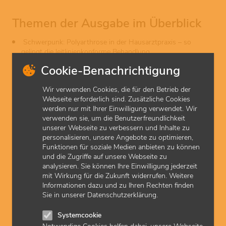
Themen der Ausgabe im Überblick
Schwerpunk: Polyarthrose in der Hausarztpraxis – so
gelingt die leitlinienkonforme Behandlung
Special: Thromboseprophylaxe in der ambulanten Medizin –
Cookie-Benachrichtigung
welche Besonderheiten gibt es?
Komedikation: Welche Medikamente interagieren mit
Wir verwenden Cookies, die für den Betrieb der
Herzinsuffizienz?
Webseite erforderlich sind. Zusätzliche Cookies
PERMET-Studie: Hat Metformin bei pAVK einen Benefit
werden nur mit Ihrer Einwilligung verwendet. Wir
hinsichtlich der Gehstrecke?
verwenden sie, um die Benutzerfreundlichkeit
PCSK9-Hemmer: Enlicitid noch ohne klinische Outcomes
unserer Webseite zu verbessern und Inhalte zu
Nebenwirkung: Welche Medikamente lösen generalisierten
personalisieren, unsere Angebote zu optimieren,
Juckreiz aus?
Funktionen für soziale Medien anbieten zu können
Hypertonie: Systolischer Zielwert unter 120 mmHg nur bei
und die Zugriffe auf unsere Webseite zu
bestimmter Messmethode
analysieren. Sie können Ihre Einwilligung jederzeit
Kurzinfos aus den Gesundheitsinstitutionen: ApoE-Test vor
mit Wirkung für die Zukunft widerrufen. Weitere
Amyloid-Antikörper abrechnungsfähig, Vorsorge-Koloskopie
Informationen dazu und zu Ihren Rechten finden
mit unklarer Evidenz zu Alter und Frequenz, Carbidopa kann
Sie in unserer Datenschutzerklärung.
Krampfrisiko erhöhen, Kontrazeptiva und VTE-Risiko
DIGIT-HF-Studie: Digitoxin von klinischem Nutzen bei
Herzinsuffizienz
Systemcookie
GLP-1-Rezeptor-Agonisten: Welches Präparat ist für welche