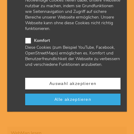
Notwendige Cookies helfen dabei, unsere Webseite
Indikation geeignet?
nutzbar zu machen, indem sie Grundfunktionen
Unerwünschte Arzneimittelwirkungen: Nehmen
wie Seitennavigation und Zugriff auf sichere
Suizidgedanken unter GLP-1-Agonisten zu?
Bereiche unserer Webseite ermöglichen. Unsere
Medikamentenanpassung: Was tun bei Hitzewellen?
Webseite kann ohne diese Cookies nicht richtig
Qualität von Leitlinien bewerten: ESC – zwischen Pharma
funktionieren.
und Evidenz
Leistungsrecht: Voraussetzungen für den Austausch von
Komfort
Biologika
Diese Cookies (zum Beispiel YouTube, Facebook,
Faktencheck: Karotis-Sono ist nicht zur Statin-Indikation
OpenStreetMaps) ermöglichen es, Komfort und
geeignet
Benutzerfreundlichkeit der Webseite zu verbessern
Statistik aus dem IQWiG: Die Macht der Darstellung –
und verschiedene Funktionen anzubieten.
Effekte in klinischen Studien
Online lesen:
KVH aktuell Pharmakotherapie – alle
Auswahl akzeptieren
aktuellen Themen
jetzt im WebMag lesen
(nur für
registrierte Nutzer).
Alle akzeptieren
zuletzt aktualisiert am: 30.06.2026
WebMag lesen