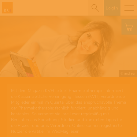
Login
© andresr
Mit dem Magazin KVH aktuell Pharmakotherapie informiert
die Kassenärztliche Vereinigung Hessen (KVH) verordnende
Mitglieder einmal im Quartal über das anspruchsvolle Thema
der Pharmakotherapie: fachlich fundiert, unabhängig und
kostenlos. So versorgt sie ihre Leser regelmäßig mit
Berichten aus Forschung, Studien und konkreten Tipps für
die Praxis rund ums Verordnen. Online können registrierte
Nutzer die Artikel im WebMag lesen.