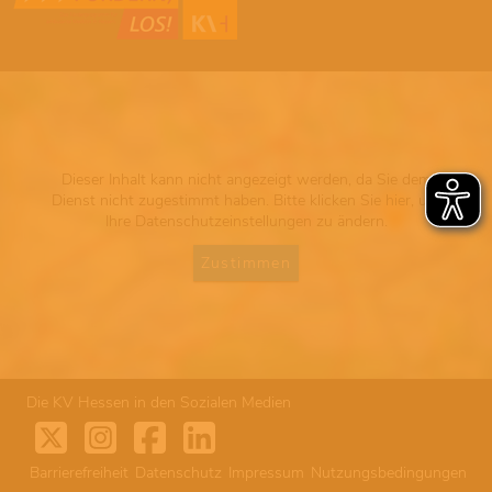
Dieser Inhalt kann nicht angezeigt werden, da Sie dem
Dienst nicht zugestimmt haben. Bitte klicken Sie hier, um
Ihre Datenschutzeinstellungen zu ändern.
Zustimmen
Die KV Hessen in den Sozialen Medien
Barrierefreiheit
Datenschutz
Impressum
Nutzungsbedingungen