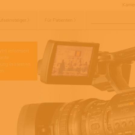
Karrie
ufseinsteiger
Für Patienten
VH) informiert
vante
gung in Hessen
en.