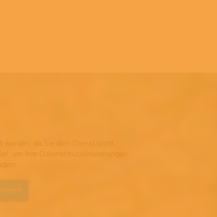
gt werden, da Sie dem Dienst nicht
hier, um Ihre Datenschutzeinstellungen
ndern.
immen