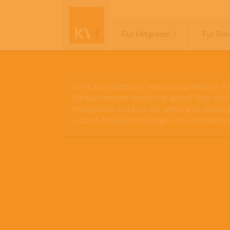
Für Mitglieder
Für Ber
Die Kassenärztliche Vereinigung Hessen (K
Medienvertreter direkt und aktuell über rele
Neuigkeiten rund um die ambulante Versor
– durch Pressemitteilungen und -konferenz