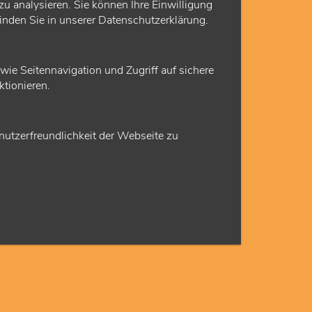
u analysieren. Sie können Ihre Einwilligung
Alexander Kowalski
finden Sie in unserer Datenschutzerklärung.
Kassenärztliche Vereinigung Hessen
Stabsstelle Kommunikation
stv. Pressesprecher
e Seitennavigation und Zugriff auf sichere
tionieren.
Europa-Allee 90
60486 Frankfurt
Tel
069 24741-6996
utzerfreundlichkeit der Webseite zu
alexander.kowalski(at)kvhessen(.)de