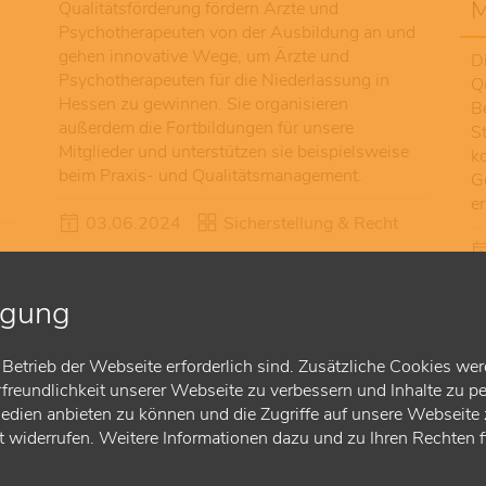
M
Qualitätsförderung fördern Ärzte und
Psychotherapeuten von der Ausbildung an und
gehen innovative Wege, um Ärzte und
D
Psychotherapeuten für die Niederlassung in
Q
Hessen zu gewinnen. Sie organisieren
B
außerdem die Fortbildungen für unsere
S
Mitglieder und unterstützen sie beispielsweise
k
beim Praxis- und Qualitätsmanagement.
G
er
03.06.2024
Sicherstellung & Recht
Sicherstellung
igung
Die KVH hat den Auftrag, die Gesundheit der
Betrieb der Webseite erforderlich sind. Zusätzliche Cookies wer
Menschen in Hessen zu sichern. Wir setzen uns
reundlichkeit unserer Webseite zu verbessern und Inhalte zu pe
dafür ein, dass es flächendeckend
Medien anbieten zu können und die Zugriffe auf unsere Webseite z
niedergelassene Haus- und Fachärzte gibt. Die
ft widerrufen. Weitere Informationen dazu und zu Ihren Rechten 
verschiedenen Teams der Abteilung
H
Sicherstellung kümmern sich zum Beispiel um