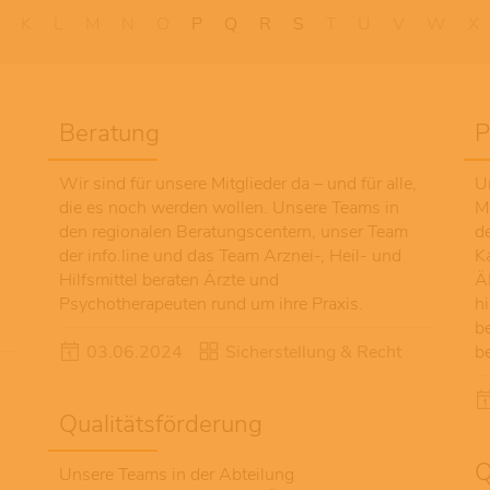
K
L
M
N
O
P
Q
R
S
T
U
V
W
X
Beratung
P
Wir sind für unsere Mitglieder da – und für alle,
U
die es noch werden wollen. Unsere Teams in
M
7
den regionalen Beratungscentern, unser Team
d
der info.line und das Team Arznei-, Heil- und
Ka
Hilfsmittel beraten Ärzte und
Ä
Psychotherapeuten rund um ihre Praxis.
h
b
03.06.2024
Sicherstellung & Recht
b
Qualitätsförderung
Q
Unsere Teams in der Abteilung