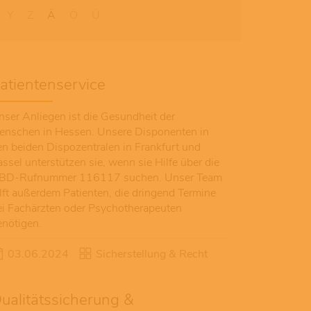
Y
Z
Ä
Ö
Ü
atientenservice
nser Anliegen ist die Gesundheit der
enschen in Hessen. Unsere Disponenten in
en beiden Dispozentralen in Frankfurt und
ssel unterstützen sie, wenn sie Hilfe über die
BD-Rufnummer 116117 suchen. Unser Team
ilft außerdem Patienten, die dringend Termine
ei Fachärzten oder Psychotherapeuten
enötigen.
03.06.2024
Sicherstellung & Recht
ualitätssicherung &