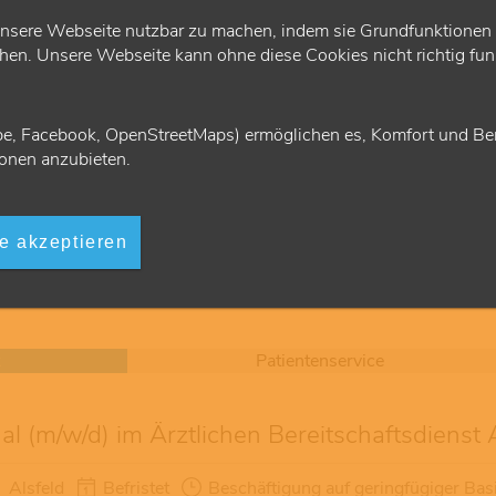
er
alles rund um die Niederlassung und Anstellung
von Ärzten und Psychotherapeuten und
nsere Webseite nutzbar zu machen, indem sie Grundfunktionen wi
beurteilen den regionalen Versorgungsbedarf.
en. Unsere Webseite kann ohne diese Cookies nicht richtig funk
03.06.2024
Sicherstellung & Recht
e, Facebook, OpenStreetMaps) ermöglichen es, Komfort und Ben
onen anzubieten.
le akzeptieren
Patientenservice
l (m/w/d) im Ärztlichen Bereitschaftsdienst 
Alsfeld
Befristet
Beschäftigung auf geringfügiger Bas