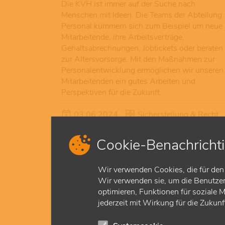
Die KVH ist immer auf der Suche nach
Menschen mit Ideen. Die Teams der Abteilung
Personal kümmern sich zum Beispiel um neue
Mitarbeitende, ihre Arbeitsverträge,
Gehaltsabrechnungen, Jobtickets oder beraten
zur Altersvorsorge. Mit den Maßnahmen zur
Personalentwicklung ermöglichen wir unseren
Mitarbeitenden ein gutes Arbeiten und
Perspektiven für die Zukunft.
03.06.2024
Sicherstellung & Recht
Cookie-Benachricht
Rechtsabteilung
Wir verwenden Cookies, die für den 
Die KVH ist Schnittstelle zwischen Ärzten und
Wir verwenden sie, um die Benutzerf
Krankenkassen. Dafür gibt es ein komplexes
optimieren, Funktionen für soziale 
System von Vorgaben und Gesetzen, um die
jederzeit mit Wirkung für die Zukun
sich unsere Teams in der Rechtsabteilung
kümmern. Sie vertreten unter anderem die KV