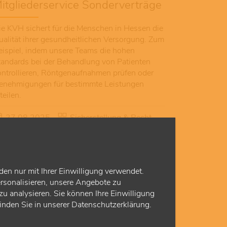
itgliederservice Sonderverträge
ie KVH sichert für die Menschen in Hessen die
ualität ihrer gesundheitlichen Versorgung. Zum
eispiel, indem unsere Teams die hohen
tandards bei der Behandlung von Patienten
ontrollieren, Röntgenaufnahmen prüfen oder
enehmigungen für bestimmte Leistungen
teilen.
27.08.2025
Sicherstellung & Recht
den nur mit Ihrer Einwilligung verwendet.
rsonalisieren, unsere Angebote zu
u analysieren. Sie können Ihre Einwilligung
finden Sie in unserer Datenschutzerklärung.