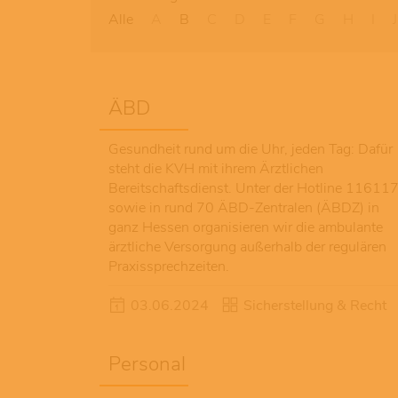
Alle
A
B
C
D
E
F
G
H
I
J
ÄBD
Gesundheit rund um die Uhr, jeden Tag: Dafür
steht die KVH mit ihrem Ärztlichen
Bereitschaftsdienst. Unter der Hotline 11611
sowie in rund 70 ÄBD-Zentralen (ÄBDZ) in
ganz Hessen organisieren wir die ambulante
ärztliche Versorgung außerhalb der regulären
Praxissprechzeiten.
03.06.2024
Sicherstellung & Recht
Personal