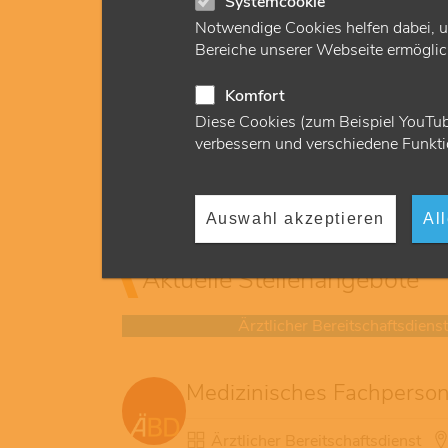
Systemcookie
vor den Gerichten, sind unsere Ansprechpartn
für das Vertragsarztrecht und bearbeiten
Notwendige Cookies helfen dabei, u
Widersprüche von Ärzten gegen
Bereiche unserer Webseite ermöglich
Entscheidungen der KVH.
Komfort
03.06.2024
Sicherstellung & Recht
Diese Cookies (zum Beispiel YouTub
verbessern und verschiedene Funkti
Auswahl akzeptieren
Al
Aktuelle Stellenangebote
Ärztlicher Bereitschaftsdienst
Medizinisches Fachpersona
Ärztlicher Bereitschaftsdienst