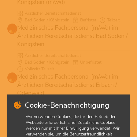
Königstein (m/w/d)
Ärztlicher Bereitschaftsdienst
Bad Soden / Königstein
Befristet
Teilzeit
Medizinisches Fachpersonal (m/w/d) im
Ärztlichen Bereitschaftsdienst Bad Soden /
Königstein
Ärztlicher Bereitschaftsdienst
Bad Soden / Königstein
Unbefristet
Vollzeit/ Teilzeit
Medizinisches Fachpersonal (m/w/d) im
Ärztlichen Bereitschaftsdienst Erbach /
Odenwald
Cookie-Benachrichtigung
Ärztlicher Bereitschaftsdienst
Erbach
Befristet
Beschäftigung auf geringfügiger Basis
Wir verwenden Cookies, die für den Betrieb der
Webseite erforderlich sind. Zusätzliche Cookies
werden nur mit Ihrer Einwilligung verwendet. Wir
verwenden sie, um die Benutzerfreundlichkeit
Hier war nichts dabei? Alle weiteren