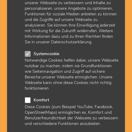
unserer Webseite zu verbessern und Inhalte zu
offenen Stellen und Karrieremöglichkeiten
personalisieren, unsere Angebote zu optimieren,
bei der KVH finden Sie
hier
.
Funktionen für soziale Medien anbieten zu können
und die Zugriffe auf unsere Webseite zu
analysieren. Sie können Ihre Einwilligung jederzeit
mit Wirkung für die Zukunft widerrufen. Weitere
zuletzt aktualisiert am: 03.06.2024
Informationen dazu und zu Ihren Rechten finden
Sie in unserer Datenschutzerklärung.
Systemcookie
Seit Oktober 2021 ist die KVH ein
Notwendige Cookies helfen dabei, unsere Webseite
zertifizierter Great Place to Work®.
nutzbar zu machen, indem sie Grundfunktionen
wie Seitennavigation und Zugriff auf sichere
Bereiche unserer Webseite ermöglichen. Unsere
Webseite kann ohne diese Cookies nicht richtig
funktionieren.
Komfort
Diese Cookies (zum Beispiel YouTube, Facebook,
OpenStreetMaps) ermöglichen es, Komfort und
Über die KVH
Benutzerfreundlichkeit der Webseite zu verbessern
und verschiedene Funktionen anzubieten.