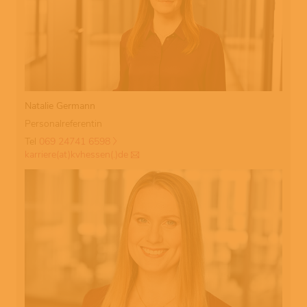
Natalie Germann
Personalreferentin
Tel
069 24741 6598
karriere(at)kvhessen(.)de