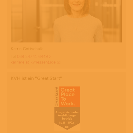
Katrin Gottschalk
Tel
069 24741 6449
karriere(at)kvhessen(.)de
KVH ist ein "Great Start"