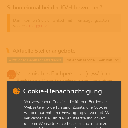
Schon einmal bei der KVH beworben?
Dann können Sie sich einfach mit Ihren Zugangsdaten
wieder
einloggen
.
Aktuelle Stellenangebote
Ärztlicher Bereitschaftsdienst
Patientenservice
Verwaltung
Medizinisches Fachpersonal (m/w/d) im
Ärztlichen Bereitschaftsdienst Frankfurt-
Nordwest
Cookie-Benachrichtigung
Ärztlicher Bereitschaftsdienst
Frankfurt
Wir verwenden Cookies, die für den Betrieb der
Unbefristet
Vollzeit/ Teilzeit
Webseite erforderlich sind. Zusätzliche Cookies
Studentischer med. Mitarbeitender im
werden nur mit Ihrer Einwilligung verwendet. Wir
verwenden sie, um die Benutzerfreundlichkeit
Ärztlichen Bereitschaftsdienst Frankfurt-
unserer Webseite zu verbessern und Inhalte zu