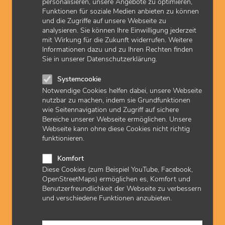
Nordwest (m/w/d)
personalisieren, unsere Angebote zu optimieren,
Funktionen für soziale Medien anbieten zu können
Ärztlicher Bereitschaftsdienst
Frankfurt
und die Zugriffe auf unsere Webseite zu
Befristet
analysieren. Sie können Ihre Einwilligung jederzeit
Teilzeit
mit Wirkung für die Zukunft widerrufen. Weitere
Studentischer med. Mitarbeitender im
Informationen dazu und zu Ihren Rechten finden
Ärztlichen Bereitschaftsdienst Bad Soden /
Sie in unserer Datenschutzerklärung.
Königstein (m/w/d)
Systemcookie
Ärztlicher Bereitschaftsdienst
Notwendige Cookies helfen dabei, unsere Webseite
Bad Soden / Königstein
Befristet
Teilzeit
nutzbar zu machen, indem sie Grundfunktionen
wie Seitennavigation und Zugriff auf sichere
Medizinisches Fachpersonal (m/w/d) im
Bereiche unserer Webseite ermöglichen. Unsere
Ärztlichen Bereitschaftsdienst Bad Soden /
Webseite kann ohne diese Cookies nicht richtig
Königstein
funktionieren.
Ärztlicher Bereitschaftsdienst
Komfort
Bad Soden / Königstein
Unbefristet
Diese Cookies (zum Beispiel YouTube, Facebook,
OpenStreetMaps) ermöglichen es, Komfort und
Vollzeit/ Teilzeit
Benutzerfreundlichkeit der Webseite zu verbessern
Medizinisches Fachpersonal (m/w/d) im
und verschiedene Funktionen anzubieten.
Pädiatrischen Bereitschaftsdienst
Wiesbaden