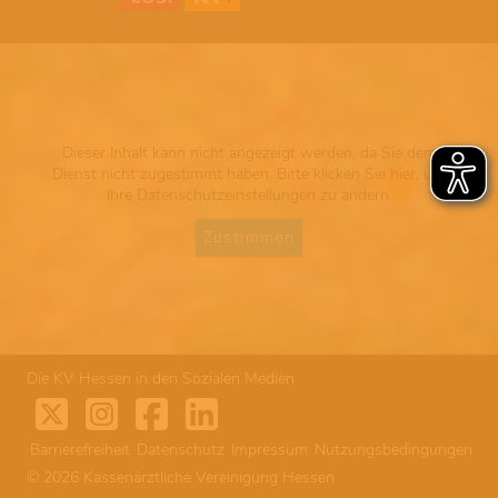
Dieser Inhalt kann nicht angezeigt werden, da Sie dem
Dienst nicht zugestimmt haben. Bitte klicken Sie hier, um
Ihre Datenschutzeinstellungen zu ändern.
Zustimmen
Die KV Hessen in den Sozialen Medien
Barrierefreiheit
Datenschutz
Impressum
Nutzungsbedingungen
© 2026 Kassenärztliche Vereinigung Hessen