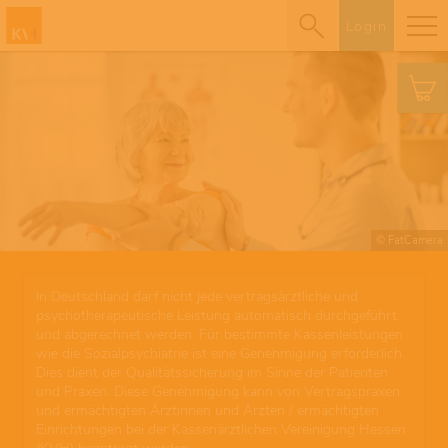
Login
© FatCamera
In Deutschland darf nicht jede vertragsärztliche und
psychotherapeutische Leistung automatisch durchgeführt
und abgerechnet werden. Für bestimmte Kassenleistungen
wie die Sozialpsychiatrie ist eine Genehmigung erforderlich.
Dies dient der Qualitätssicherung im Sinne der Patienten
und Praxen. Diese Genehmigung kann von Vertragspraxen
und ermächtigten Ärztinnen und Ärzten / ermächtigten
Einrichtungen bei der Kassenärztlichen Vereinigung Hessen