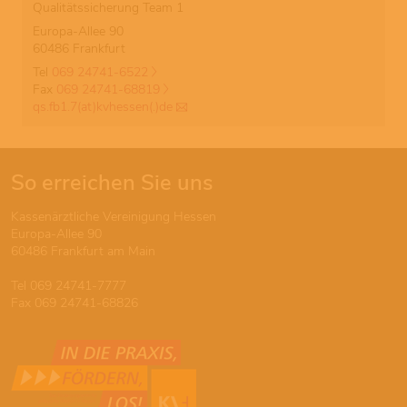
Qualitätssicherung Team 1
Europa-Allee 90
60486 Frankfurt
Tel
069 24741-6522
Fax
069 24741-68819
qs.fb1.7(at)kvhessen(.)de
So erreichen Sie uns
Kassenärztliche Vereinigung Hessen
Europa-Allee 90
60486 Frankfurt am Main
Tel 069 24741-7777
Fax 069 24741-68826