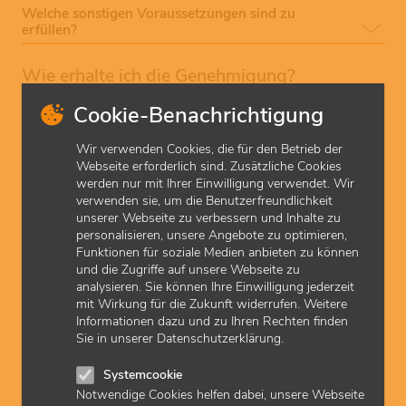
Welche sonstigen Voraussetzungen sind zu
erfüllen?
Wie erhalte ich die Genehmigung?
Cookie-Benachrichtigung
Wenn Sie Sozialpsychiatrie als Leistung für gesetzlich
Versicherte anbieten und abrechnen möchten, muss die
Wir verwenden Cookies, die für den Betrieb der
KVH dies zunächst genehmigen. Mitglieder der KV Hessen
Webseite erforderlich sind. Zusätzliche Cookies
stellen dazu einen
Antrag
bei der KVH und weisen die
werden nur mit Ihrer Einwilligung verwendet. Wir
geforderten Voraussetzungen nach. Bitte beachten Sie,
verwenden sie, um die Benutzerfreundlichkeit
dass Genehmigungen nicht rückwirkend erteilt werden
unserer Webseite zu verbessern und Inhalte zu
können.
personalisieren, unsere Angebote zu optimieren,
Funktionen für soziale Medien anbieten zu können
Welche genehmigungspflichtigen Leistungen kann
und die Zugriffe auf unsere Webseite zu
ich grundsätzlich abrechnen?
analysieren. Sie können Ihre Einwilligung jederzeit
mit Wirkung für die Zukunft widerrufen. Weitere
Was muss ich bei der Dokumentation beachten?
Informationen dazu und zu Ihren Rechten finden
Sie in unserer Datenschutzerklärung.
Welche rechtlichen Grundlagen sind maßgebend?
Systemcookie
zuletzt aktualisiert am: 01.10.2025
Notwendige Cookies helfen dabei, unsere Webseite