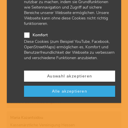
nutzbar zu machen, indem sie Grundfunktionen
wie Seitennavigation und Zugriff auf sichere
Bereiche unserer Webseite ermöglichen. Unsere
Downloads
Webseite kann ohne diese Cookies nicht richtig
funktionieren.
Antrag Sozialpsychiatrie | pdf | 171 KB
Komfort
Aktualisierungsmeldung Sozialpsychiatrie Praxisteam
Diese Cookies (zum Beispiel YouTube, Facebook,
| pdf | 206 KB
OpenStreetMaps) ermöglichen es, Komfort und
Benutzerfreundlichkeit der Webseite zu verbessern
Gele-Liste | pdf | 475 KB
und verschiedene Funktionen anzubieten.
Auswahl akzeptieren
Abrechnung
Schon gesehen? Die KVH informiert ihre Mitglieder auch
über die
Abrechnung von Kassenleistungen
in hessischen
Alle akzeptieren
Vertragsarzt- und -psychotherapeutenpraxen sowie über
aktuelle
EBM-Änderungen
.
Maria Kazantsidou
Kassenärztliche Vereinigung Hessen