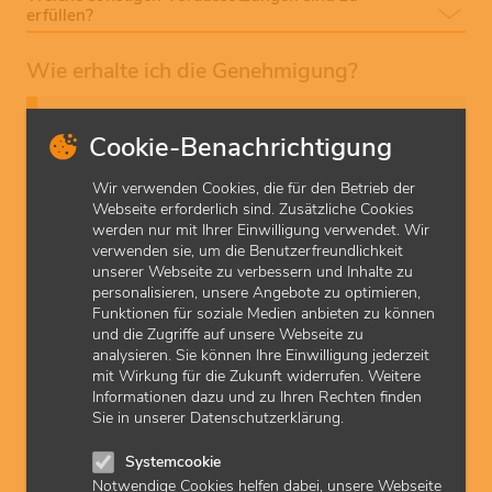
erfüllen?
Wie erhalte ich die Genehmigung?
Wenn Sie Neuropsychologische Therapie als Leistung für
Cookie-Benachrichtigung
gesetzlich Versicherte anbieten und abrechnen möchten,
muss die KVH dies zunächst genehmigen. Mitglieder der
KVH stellen dazu einen
Antrag
bei der KVH und
Wir verwenden Cookies, die für den Betrieb der
weisen die geforderten Voraussetzungen nach. Bitte
Webseite erforderlich sind. Zusätzliche Cookies
beachten Sie, dass Genehmigungen nicht rückwirkend
werden nur mit Ihrer Einwilligung verwendet. Wir
erteilt werden können.
verwenden sie, um die Benutzerfreundlichkeit
unserer Webseite zu verbessern und Inhalte zu
personalisieren, unsere Angebote zu optimieren,
Welche genehmigungspflichtigen Leistungen kann
Funktionen für soziale Medien anbieten zu können
ich grundsätzlich abrechnen?
und die Zugriffe auf unsere Webseite zu
Was muss ich bei der Dokumentation beachten?
analysieren. Sie können Ihre Einwilligung jederzeit
mit Wirkung für die Zukunft widerrufen. Weitere
Wie wird die Qualität geprüft / die Genehmigung
Informationen dazu und zu Ihren Rechten finden
aufrechterhalten?
Sie in unserer Datenschutzerklärung.
Welche rechtlichen Grundlagen sind maßgebend?
Systemcookie
Notwendige Cookies helfen dabei, unsere Webseite