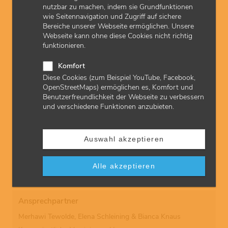
zuletzt aktualisiert am: 16.10.2025
nutzbar zu machen, indem sie Grundfunktionen
wie Seitennavigation und Zugriff auf sichere
Bereiche unserer Webseite ermöglichen. Unsere
Webseite kann ohne diese Cookies nicht richtig
Downloads
funktionieren.
Antrag Neuropsychologie | pdf | 600 KB
Komfort
Diese Cookies (zum Beispiel YouTube, Facebook,
OpenStreetMaps) ermöglichen es, Komfort und
Gele-Liste | pdf | 475 KB
Benutzerfreundlichkeit der Webseite zu verbessern
und verschiedene Funktionen anzubieten.
Abrechnung
Auswahl akzeptieren
Schon gesehen? Die KVH informiert ihre Mitglieder auch
über die
Abrechnung von Kassenleistungen
in hessischen
Vertragsarzt- und -psychotherapeutenpraxen sowie über
Alle akzeptieren
aktuelle
EBM-Änderungen
.
Ansprechpartner
Merhawi Tewolde, Elena Schleining & Bianca Knaus