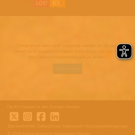
Dieser Inhalt kann nicht angezeigt werden, da Sie dem
Dienst nicht zugestimmt haben. Bitte klicken Sie hier, um
Ihre Datenschutzeinstellungen zu ändern.
Zustimmen
Die KV Hessen in den Sozialen Medien
Barrierefreiheit
Datenschutz
Impressum
Nutzungsbedingungen
© 2026 Kassenärztliche Vereinigung Hessen