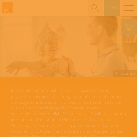
Login
© FatCamera
In Deutschland darf nicht jede vertragsärztliche und
psychotherapeutische Leistung automatisch durchgeführt
und abgerechnet werden. Für bestimmte Kassenleistungen
wie die Neuropsychologische Therapie ist eine
Genehmigung erforderlich. Dies dient der Qualitätssicherung
im Sinne der Patientinnen, Patienten und Praxen. Diese
Genehmigung kann von Vertragspraxen und ermächtigten
Ärztinnen und Ärzten / ermächtigten Einrichtungen bei der