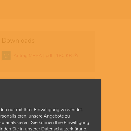
Downloads
Antrag MRSA | pdf | 180 KB
Abrechnung
Schon gesehen? Die KVH informiert ihre
Mitglieder auch über die
Abrechnung von
den nur mit Ihrer Einwilligung verwendet.
Kassenleistungen
in hessischen
rsonalisieren, unsere Angebote zu
Vertragsarzt- und -
u analysieren. Sie können Ihre Einwilligung
psychotherapeutenpraxen sowie über
finden Sie in unserer Datenschutzerklärung.