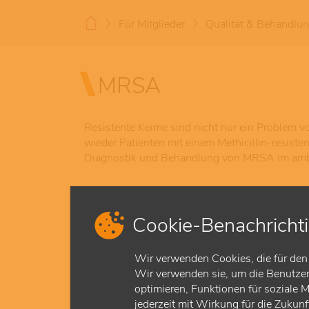
Für Mitglieder
Qualität & Behandlu
MRSA
Resistente Keime sind nicht nur ein Problem 
wieder Patienten mit einem Methicillin-resiste
Diagnostik und Behandlung von MRSA im amb
Wer kann die Genehmigung erhalten?
Cookie-Benachricht
Welche zusätzlichen fachlichen Voraus
Welche sonstigen Voraussetzungen sind
Wir verwenden Cookies, die für den 
Wir verwenden sie, um die Benutzerf
optimieren, Funktionen für soziale 
jederzeit mit Wirkung für die Zukun