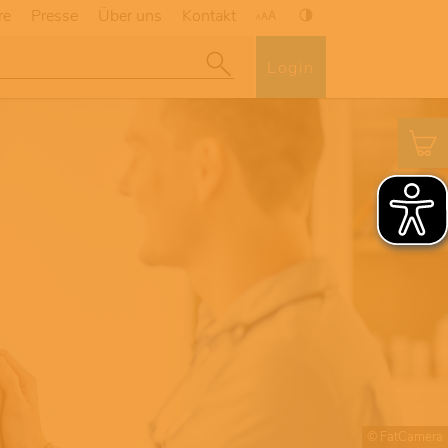
re
Presse
Über uns
Kontakt
Login
© FatCamera