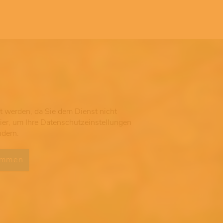
gt werden, da Sie dem Dienst nicht
hier, um Ihre Datenschutzeinstellungen
ndern.
immen