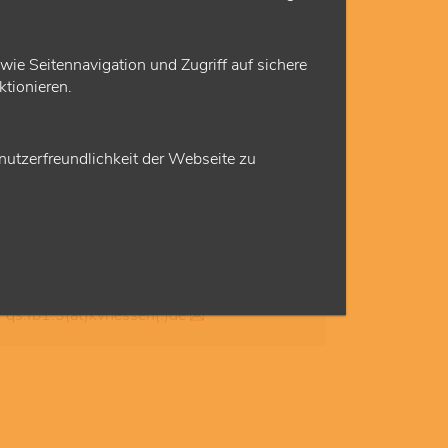
aktuelle
EBM-Änderungen
.
e Seitennavigation und Zugriff auf sichere
Ansprechpartner
tionieren.
Anna Wandrei
utzerfreundlichkeit der Webseite zu
Kassenärztliche Vereinigung Hessen
Qualitätssicherung Team 1
Europa-Allee 90
60486 Frankfurt am Main
Tel
069 24741-6094
Fax
069 24741-68819
qs.fb1.3(at)kvhessen(.)de