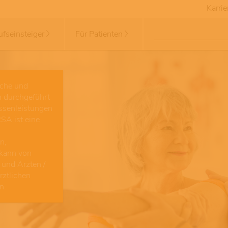
Karrie
ufseinsteiger
Für Patienten
iche und
h durchgeführt
ssenleistungen
SA ist eine
n,
 kann von
 und Ärzten /
rztlichen
n.