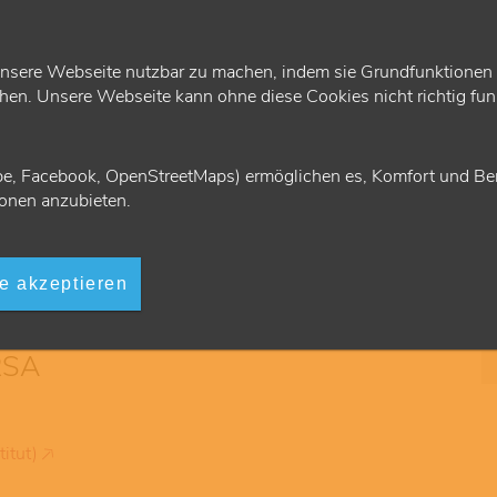
gung?
nsere Webseite nutzbar zu machen, indem sie Grundfunktionen wi
von MRSA als Leistung für gesetzlich Versicherte
en. Unsere Webseite kann ohne diese Cookies nicht richtig funk
e KVH dies zunächst genehmigen. Mitglieder der
 KVH und weisen die geforderten Voraussetzungen
ngen nicht rückwirkend erteilt werden können.
e, Facebook, OpenStreetMaps) ermöglichen es, Komfort und Ben
onen anzubieten.
ngen kann ich grundsätzlich abrechnen?
aßgebend?
le akzeptieren
RSA
itut)