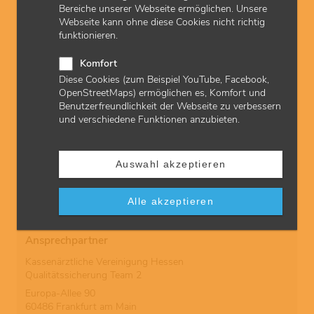
Bereiche unserer Webseite ermöglichen. Unsere
Webseite kann ohne diese Cookies nicht richtig
Downloads
funktionieren.
Antrag Osteodensitometrie | pdf | 2 MB
Komfort
Diese Cookies (zum Beispiel YouTube, Facebook,
Gele-Liste | pdf | 475 KB
OpenStreetMaps) ermöglichen es, Komfort und
Benutzerfreundlichkeit der Webseite zu verbessern
und verschiedene Funktionen anzubieten.
Abrechnung
Schon gesehen? Die KVH informiert ihre Mitglieder auch
Auswahl akzeptieren
über die
Abrechnung von Kassenleistungen
in hessischen
Vertragsarzt- und -psychotherapeutenpraxen sowie über
Alle akzeptieren
aktuelle
EBM-Änderungen
.
Ansprechpartner
Kassenärztliche Vereinigung Hessen
Qualitätssicherung Team 2
Europa-Allee 90
60486 Frankfurt am Main