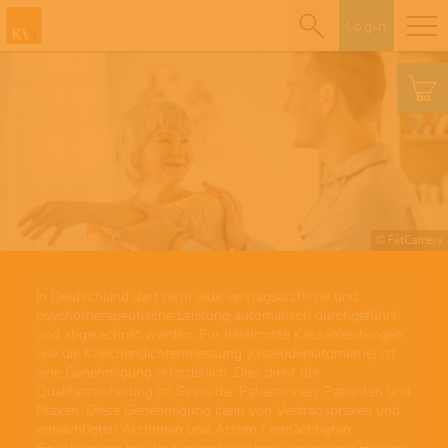
Login
© FatCamera
In Deutschland darf nicht jede vertragsärztliche und
psychotherapeutische Leistung automatisch durchgeführt
und abgerechnet werden. Für bestimmte Kassenleistungen
wie die Knochendichtenmessung (Osteodensitometrie) ist
eine Genehmigung erforderlich. Dies dient der
Qualitätssicherung im Sinne der Patientinnen, Patienten und
Praxen. Diese Genehmigung kann von Vertragspraxen und
ermächtigten Ärztinnen und Ärzten / ermächtigten