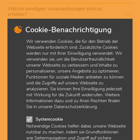
Welche sonstigen Voraussetzungen sind zu
erfüllen?
Cookie-Benachrichtigung
Wie erhalte ich die Genehmigung?
Wir verwenden Cookies, die für den Betrieb der
Wenn Sie die Knochendichtemessung als Leistung für
Webseite erforderlich sind. Zusätzliche Cookies
gesetzlich Versicherte anbieten und abrechnen möchten,
werden nur mit Ihrer Einwilligung verwendet. Wir
muss die KVH dies zunächst genehmigen. Mitglieder der
verwenden sie, um die Benutzerfreundlichkeit
KVH stellen dazu einen
Antrag
bei der KVH und weisen
unserer Webseite zu verbessern und Inhalte zu
die geforderten Voraussetzungen nach. Bitte beachten Sie,
personalisieren, unsere Angebote zu optimieren,
dass Genehmigungen nicht rückwirkend erteilt werden
Funktionen für soziale Medien anbieten zu können
können.
und die Zugriffe auf unsere Webseite zu
analysieren. Sie können Ihre Einwilligung jederzeit
Welche genehmigungspflichtigen Leistungen kann
mit Wirkung für die Zukunft widerrufen. Weitere
ich grundsätzlich abrechnen?
Informationen dazu und zu Ihren Rechten finden
Sie in unserer Datenschutzerklärung.
Welche rechtlichen Grundlagen sind maßgebend?
Systemcookie
Notwendige Cookies helfen dabei, unsere Webseite
zuletzt aktualisiert am: 22.10.2025
nutzbar zu machen, indem sie Grundfunktionen
wie Seitennavigation und Zugriff auf sichere