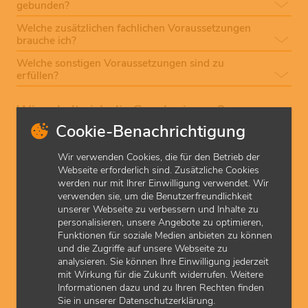
gebunden?
Welche zusätzlichen fachlichen Voraussetzungen
brauche ich?
Welche sonstigen Voraussetzungen sind zu
erfüllen?
Wie erhalte ich die Genehmigung?
Cookie-Benachrichtigung
Wenn Sie die Computertomographie als Leistung für
gesetzlich Versicherte anbieten und abrechnen möchten,
Wir verwenden Cookies, die für den Betrieb der
muss die KVH dies zunächst genehmigen. Mitglieder der
Webseite erforderlich sind. Zusätzliche Cookies
KVH stellen dazu einen
Antrag
bei der KVH und weisen
werden nur mit Ihrer Einwilligung verwendet. Wir
die geforderten Voraussetzungen nach. Bitte beachten Sie,
verwenden sie, um die Benutzerfreundlichkeit
dass Genehmigungen nicht rückwirkend erteilt werden
unserer Webseite zu verbessern und Inhalte zu
können.
personalisieren, unsere Angebote zu optimieren,
Funktionen für soziale Medien anbieten zu können
und die Zugriffe auf unsere Webseite zu
Welche genehmigungspflichtigen Leistungen kann
analysieren. Sie können Ihre Einwilligung jederzeit
ich grundsätzlich abrechnen?
mit Wirkung für die Zukunft widerrufen. Weitere
Was muss ich bei der Dokumentation beachten?
Informationen dazu und zu Ihren Rechten finden
Sie in unserer Datenschutzerklärung.