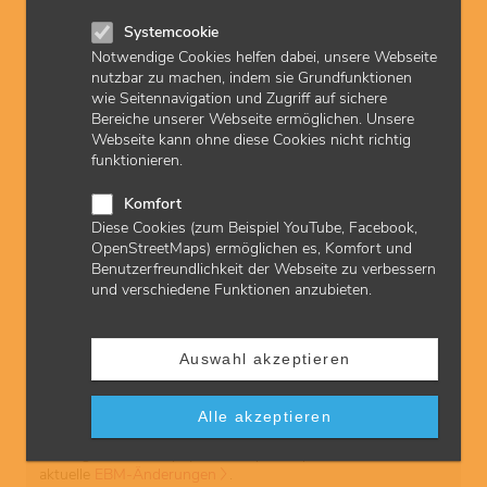
Wie wird die Qualität geprüft / die Genehmigung
aufrechterhalten?
Systemcookie
Notwendige Cookies helfen dabei, unsere Webseite
Welche rechtlichen Grundlagen sind maßgebend?
nutzbar zu machen, indem sie Grundfunktionen
wie Seitennavigation und Zugriff auf sichere
zuletzt aktualisiert am: 20.10.2025
Bereiche unserer Webseite ermöglichen. Unsere
Webseite kann ohne diese Cookies nicht richtig
funktionieren.
Downloads
Komfort
Diese Cookies (zum Beispiel YouTube, Facebook,
Antrag CT | pdf | 2 MB
OpenStreetMaps) ermöglichen es, Komfort und
Benutzerfreundlichkeit der Webseite zu verbessern
und verschiedene Funktionen anzubieten.
Gele-Liste | pdf | 475 KB
Auswahl akzeptieren
Abrechnung
Schon gesehen? Die KVH informiert ihre Mitglieder auch
Alle akzeptieren
über die
Abrechnung von Kassenleistungen
in hessischen
Vertragsarzt- und -psychotherapeutenpraxen sowie über
aktuelle
EBM-Änderungen
.