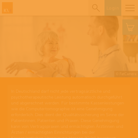
Login
© FatCamera
In Deutschland darf nicht jede vertragsärztliche und
psychotherapeutische Leistung automatisch durchgeführt
und abgerechnet werden. Für bestimmte Kassenleistungen
wie die Computertomographie ist eine Genehmigung
erforderlich. Dies dient der Qualitätssicherung im Sinne der
Patientinnen, Patienten und Praxen. Diese Genehmigung
kann von Vertragspraxen und ermächtigten Ärztinnen und
Ärzten / ermächtigten Einrichtungen bei der