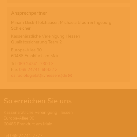
Ansprechpartner
Miriam Beck-Holzhäuser, Michaela Braun & Ingeborg
Schleicher
Kassenärztliche Vereinigung Hessen
Qualitätssicherung Team 2
Europa-Allee 90
60486 Frankfurt am Main
Tel
069 24741-7300
Fax
069 24741-68832
qs.radiologie(at)kvhessen(.)de
So erreichen Sie uns
Kassenärztliche Vereinigung Hessen
Europa-Allee 90
60486 Frankfurt am Main
Tel 069 24741-7777