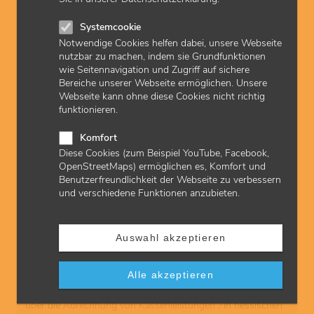
Antrag bei Änderungen Akupunktur | pdf | 129 KB
Systemcookie
Notwendige Cookies helfen dabei, unsere Webseite
Antrag Akupunktur | pdf | 159 KB
nutzbar zu machen, indem sie Grundfunktionen
wie Seitennavigation und Zugriff auf sichere
Bereiche unserer Webseite ermöglichen. Unsere
FAQ Akupunktur | pdf | 328 KB
Webseite kann ohne diese Cookies nicht richtig
funktionieren.
Dokumentation Arzt Akupunktur | pdf | 79 KB
Komfort
Dokumentation Patient Akupunktur | pdf | 239 KB
Diese Cookies (zum Beispiel YouTube, Facebook,
OpenStreetMaps) ermöglichen es, Komfort und
Anerkennung von Fallkonferenzen & Qualitätszirkeln |
Benutzerfreundlichkeit der Webseite zu verbessern
pdf | 204 KB
und verschiedene Funktionen anzubieten.
Gele-Liste | pdf | 475 KB
Auswahl akzeptieren
Abrechnung
Alle akzeptieren
Schon gesehen? Die KVH informiert ihre Mitglieder auch
über die
Abrechnung von Kassenleistungen
in hessischen