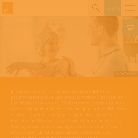
Login
© FatCamera
In Deutschland darf nicht jede vertragsärztliche und
psychotherapeutische Leistung automatisch durchgeführt
und abgerechnet werden. Für bestimmte Kassenleistungen
wie die Akupunktur ist eine Genehmigung erforderlich. Dies
dient der Qualitätssicherung im Sinne der Patientinnen,
Patienten und Praxen. Diese Genehmigung kann von
Vertragspraxen und ermächtigten Ärztinnen und Ärzten /
ermächtigten Einrichtungen bei der Kassenärztlichen