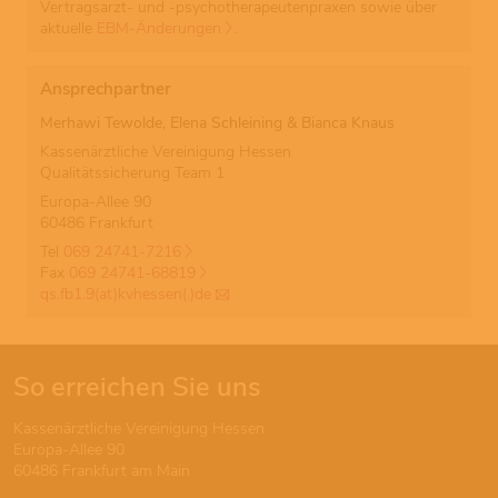
Vertragsarzt- und -psychotherapeutenpraxen sowie über
aktuelle
EBM-Änderungen
.
Ansprechpartner
Merhawi Tewolde, Elena Schleining & Bianca Knaus
Kassenärztliche Vereinigung Hessen
Qualitätssicherung Team 1
Europa-Allee 90
60486 Frankfurt
Tel
069 24741-7216
Fax
069 24741-68819
qs.fb1.9(at)kvhessen(.)de
So erreichen Sie uns
Kassenärztliche Vereinigung Hessen
Europa-Allee 90
60486 Frankfurt am Main