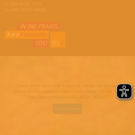
Tel 069 24741-7777
Fax 069 24741-68826
Dieser Inhalt kann nicht angezeigt werden, da Sie dem
Dienst nicht zugestimmt haben. Bitte klicken Sie hier, um
Ihre Datenschutzeinstellungen zu ändern.
Zustimmen