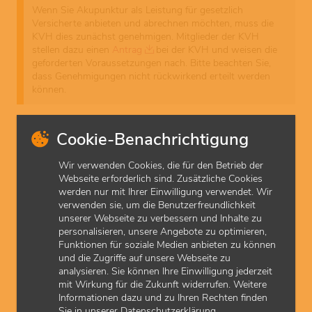
Wenn Sie Akupunktur als Leistung für gesetzlich
Versicherte anbieten und abrechnen möchten, muss die
KVH dies zunächst genehmigen. Mitglieder der KVH
stellen dazu einen
Antrag
bei der KVH und weisen die
geforderten Voraussetzungen nach. Bitte beachten Sie,
dass Genehmigungen nicht rückwirkend erteilt werden
können.
Welche genehmigungspflichtigen Leistungen kann
ich grundsätzlich abrechnen?
Cookie-Benachrichtigung
Was muss ich bei der Dokumentation beachten?
Wir verwenden Cookies, die für den Betrieb der
Webseite erforderlich sind. Zusätzliche Cookies
Wie wird die Qualität geprüft / die Genehmigung
werden nur mit Ihrer Einwilligung verwendet. Wir
aufrechterhalten?
verwenden sie, um die Benutzerfreundlichkeit
Welche rechtlichen Grundlagen sind maßgebend?
unserer Webseite zu verbessern und Inhalte zu
personalisieren, unsere Angebote zu optimieren,
Funktionen für soziale Medien anbieten zu können
zuletzt aktualisiert am: 16.10.2025
und die Zugriffe auf unsere Webseite zu
analysieren. Sie können Ihre Einwilligung jederzeit
mit Wirkung für die Zukunft widerrufen. Weitere
Informationen dazu und zu Ihren Rechten finden
Downloads
Sie in unserer Datenschutzerklärung.