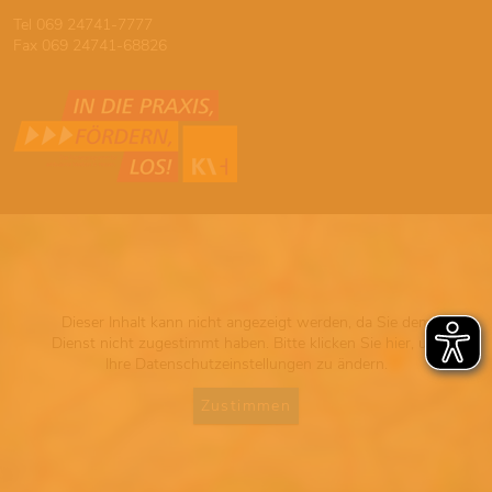
Tel 069 24741-7777
Fax 069 24741-68826
Dieser Inhalt kann nicht angezeigt werden, da Sie dem
Dienst nicht zugestimmt haben. Bitte klicken Sie hier, um
Ihre Datenschutzeinstellungen zu ändern.
Zustimmen