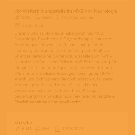
6943
Biete
Hochtaunuskreis
26.06.2026
Unser multidisziplinäres, inhabergeführtes MVZ
(Neurologie, Psychiatrie & Psychotherapie, Hausarzt,
Ergotherapie, Prävenzion, Rehanachsorge) in Bad
Homburg Zentrum mit dem Schwerpunkt Multiple
Sklerose bietet eine Weiterbildungsstelle zum FA/FÄ
Neurologie in Voll- oder Teilzeit. WB-Ermächtigung 24
Monate. Bitte nur in fortgeschrittener Weiterbildung.
Wir sind ein familiäres & lustiges Team, guter ÖPNV-
Anschluss. Schnuppern Sie doch einfach auf unserer
Homepage vorbei und lernen Sie uns kennen
www.meinmedicum.de. Bewerbung & Fragen:
bewerbung@meinmedicum.de
Teil- oder Vollzeitstelle
;
Praxisübernahme nicht gewünscht
;
6941
Biete
19.06.2026