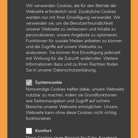
harmonischen Atmosphäre zu absolvieren.
Wir verwenden Cookies, die für den Betrieb der
Quereinsteiger aus der Allgemeinmedizin sind herzlich
Webseite erforderlich sind. Zusätzliche Cookies
willkommen!
Vollzeitstelle
;
werden nur mit Ihrer Einwilligung verwendet. Wir
verwenden sie, um die Benutzerfreundlichkeit
unserer Webseite zu verbessern und Inhalte zu
personalisieren, unsere Angebote zu optimieren,
Funktionen für soziale Medien anbieten zu können
und die Zugriffe auf unsere Webseite zu
analysieren. Sie können Ihre Einwilligung jederzeit
6950
Biete
Wetteraukreis
mit Wirkung für die Zukunft widerrufen. Weitere
06.07.2026
Informationen dazu und zu Ihren Rechten finden
Wir suchen zum nächstmöglichen Zeitpunkt eine/n
Sie in unserer Datenschutzerklärung.
Weiterbildungsassistenten/-assistentin
ALLGEMEINMEDIZIN oder ORTHOPÄDIE und
Systemcookie
UNFALLCHIRURGIE (m/w/d) in TEILZEIT. Unsere
Notwendige Cookies helfen dabei, unsere Webseite
moderne Praxis für ORTHOPÄDIE und
nutzbar zu machen, indem sie Grundfunktionen
UNFALLCHIRURGIE in Nidda verfügt über eine 24-
wie Seitennavigation und Zugriff auf sichere
monatige Weiterbildungsermächtigung und bietet das
Bereiche unserer Webseite ermöglichen. Unsere
WEITERE FACH MIT UNMITTELBARER
Webseite kann ohne diese Cookies nicht richtig
PATIENTENVERSORGUNG im Rahmen der
funktionieren.
Weiterbildung Allgemeinmedizin. Sie erwerben
umfassende und fundierte Kenntnisse in der Diagnostik
Komfort
und Therapie akuter und chronischer Erkrankungen des
Diese Cookies (zum Beispiel YouTube, Facebook,