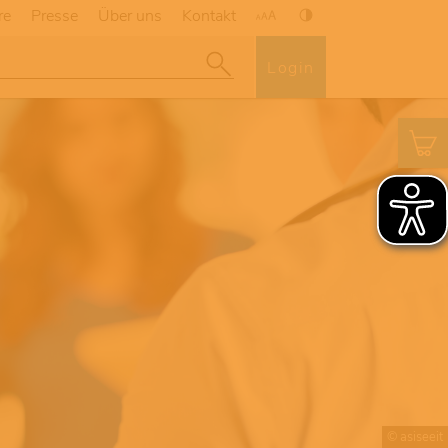
re
Presse
Über uns
Kontakt
Login
© asiseeit