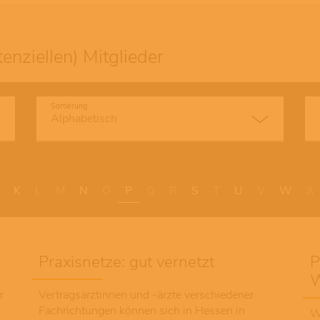
enziellen) Mitglieder
Sortierung
K
L
M
N
O
P
Q
R
S
T
U
V
W
X
Praxisnetze: gut vernetzt
P
W
r
Vertragsärztinnen und -ärzte verschiedener
s
Fachrichtungen können sich in Hessen in
W