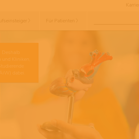
Karrie
ufseinsteiger
Für Patienten
. Deshalb
 und Kliniken,
Studierende
(ÄiW) dabei.