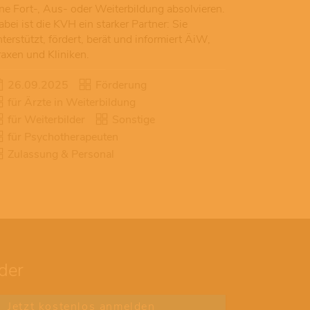
ine Fort-, Aus- oder Weiterbildung absolvieren.
bei ist die KVH ein starker Partner: Sie
terstützt, fördert, berät und informiert ÄiW,
raxen und Kliniken.
26.09.2025
Förderung
für Ärzte in Weiterbildung
für Weiterbilder
Sonstige
für Psychotherapeuten
Zulassung & Personal
der
Jetzt kostenlos anmelden