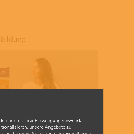
rbildung
den nur mit Ihrer Einwilligung verwendet.
rsonalisieren, unsere Angebote zu
u analysieren. Sie können Ihre Einwilligung