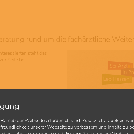
atung rund um die fachärztliche Weite
Interessierten steht das
ur Seite bei
gkeit
igung
uchs-
Betrieb der Webseite erforderlich sind. Zusätzliche Cookies wer
reundlichkeit unserer Webseite zu verbessern und Inhalte zu pe
Medien anbieten zu können und die Zugriffe auf unsere Webseite z