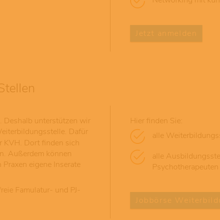
Networking mit kün
Jetzt anmelden
Stellen
. Deshalb unterstützen wir
Hier finden Sie:
eiterbildungsstelle. Dafür
alle Weiterbildungs
r KVH. Dort finden sich
sen. Außerdem können
alle Ausbildungsst
h Praxen eigene Inserate
Psychotherapeuten
freie Famulatur- und PJ-
Jobbörse Weiterbild