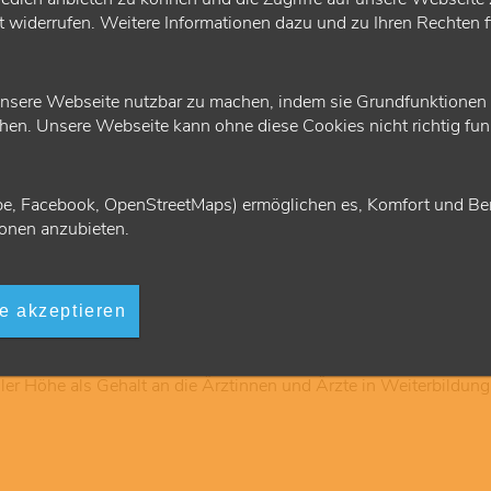
ft widerrufen. Weitere Informationen dazu und zu Ihren Rechten 
nsere Webseite nutzbar zu machen, indem sie Grundfunktionen wi
en. Unsere Webseite kann ohne diese Cookies nicht richtig funk
 ab 1. Januar 2025
e, Facebook, OpenStreetMaps) ermöglichen es, Komfort und Ben
onen anzubieten.
n Fördergelder für die Weiterbildung Allgemeinmedizin beziehu
 Euro erhöht, bei Teilzeitstellen entsprechend anteilig. Damit wu
le akzeptieren
voller Höhe als Gehalt an die Ärztinnen und Ärzte in Weiterbil