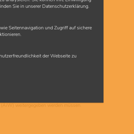
finden Sie in unserer Datenschutzerklärung.
© AdobeStock (Drobot Dean)
e Seitennavigation und Zugriff auf sichere
tionieren.
utzerfreundlichkeit der Webseite zu
ngsweise die Weiterbildung für Fachärzte
rde ein wichtiger Beitrag geleistet, um
dung (ÄiW) weitergegeben werden müssen.