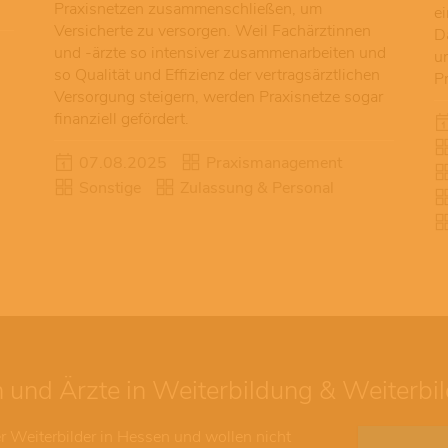
Praxisnetzen zusammenschließen, um
e
Versicherte zu versorgen. Weil Fachärztinnen
Da
und -ärzte so intensiver zusammenarbeiten und
un
so Qualität und Effizienz der vertragsärztlichen
P
Versorgung steigern, werden Praxisnetze sogar
finanziell gefördert.
07.08.2025
Praxismanagement
Sonstige
Zulassung & Personal
 und Ärzte in Weiterbildung & Weiterbil
er Weiterbilder in Hessen und wollen nicht