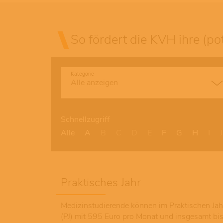
So fördert die KVH ihre (pot
Kategorie
Schnellzugriff
Alle
A
B
C
D
E
F
G
H
I
J
Praktisches Jahr
Medizinstudierende können im Praktischen Jah
(PJ) mit 595 Euro pro Monat und insgesamt bi