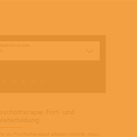
Ergebnisse pro Seite
Y
Z
Ä
Ö
Ü
sychotherapie: Fort- und
eiterbildung
er als Psychotherapeut arbeiten möchte, muss