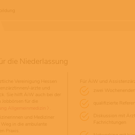
bildung
ür die Niederlassung
ztliche Vereinigung Hessen
Für ÄiW und Assistenzärz
enzärztinnen/-ärzte und
zwei Wochenenden 
k. Sie hilft ÄiW auch bei der
 Jobbörsen für die
qualifizierte Refer
ung Allgemeinmedizin
.
Diskussion mit Ärz
izinerinnen und Mediziner
Fachrichtungen
 Weg in die ambulante
en Praxis.