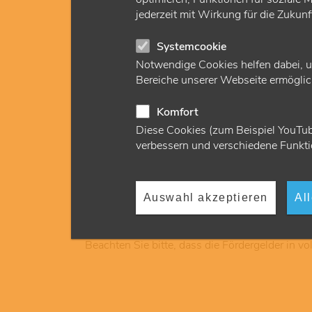
jederzeit mit Wirkung für die Zukun
Systemcookie
Notwendige Cookies helfen dabei, u
Bereiche unserer Webseite ermöglich
Komfort
Erhöhung der Fördergelder
Diese Cookies (zum Beispiel YouTub
verbessern und verschiedene Funkti
Zum 1. Januar 2025 werden die monatliche
pro Vollzeitstelle von 5.400 Euro auf 5.800
Auswahl akzeptieren
Al
ambulante Weiterbildung zu ermöglichen.
Beachten Sie bitte, dass die Fördergelder in 