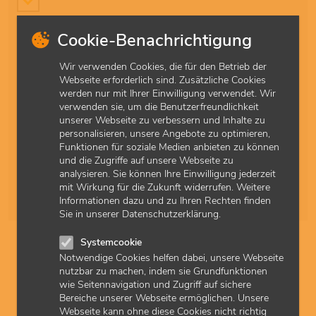
Richtlinien
Cookie-Benachrichtigung
Satzungsrecht
Wir verwenden Cookies, die für den Betrieb der
Webseite erforderlich sind. Zusätzliche Cookies
DMP
werden nur mit Ihrer Einwilligung verwendet. Wir
verwenden sie, um die Benutzerfreundlichkeit
Sonderverträge
unserer Webseite zu verbessern und Inhalte zu
personalisieren, unsere Angebote zu optimieren,
Schnellzugriff
Funktionen für soziale Medien anbieten zu können
Alle
A
B
C
D
E
F
G
H
I
J
K
L
M
und die Zugriffe auf unsere Webseite zu
analysieren. Sie können Ihre Einwilligung jederzeit
N
O
P
Q
R
S
T
U
V
W
X
Y
Z
Ä
mit Wirkung für die Zukunft widerrufen. Weitere
Informationen dazu und zu Ihren Rechten finden
Ö
Ü
Sie in unserer Datenschutzerklärung.
Systemcookie
Land
Notwendige Cookies helfen dabei, unsere Webseite
nutzbar zu machen, indem sie Grundfunktionen
Jugendarbeitsschutzuntersuchungen
wie Seitennavigation und Zugriff auf sichere
(Vertrag)
Bereiche unserer Webseite ermöglichen. Unsere
Webseite kann ohne diese Cookies nicht richtig