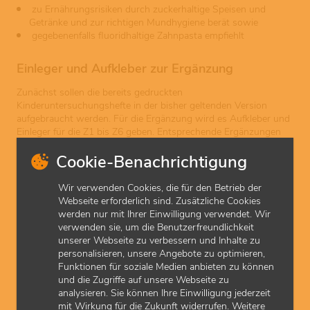
zu Ernährungsrisiken durch zuckerhaltige Speisen und
Getränke und zur richtigen Mundhygiene berät sowie
gegebenenfalls fluoridhaltige Zahnpasta empfiehlt
Einleger und Aufkleber zur Ergänzung
Zunächst sollen die bereits gedruckten
Kinderuntersuchungshefte in der bisher geltenden Version
aufgebraucht werden. Für die Ergänzung wird es Aufkleber und
Einleger für die Z1 bis Z6 geben. Entsprechende Ergänzungen
für das Kinderuntersuchungsheft erhalten Eltern grundsätzlich
Cookie-Benachrichtigung
von den Vertragszahnärztinnen und -ärzten. Für Fachärztinnen
und Fachärzte für Kinder- und Jugendmedizin besteht keine
Verpflichtung zur Ausgabe – die Produkte stehen ihnen zur
Wir verwenden Cookies, die für den Betrieb der
Bestellung nun zur Verfügung und können bei Bedarf
Webseite erforderlich sind. Zusätzliche Cookies
ausgegeben werden.
werden nur mit Ihrer Einwilligung verwendet. Wir
verwenden sie, um die Benutzerfreundlichkeit
Die Einleger beinhalten die Dokumentationsfelder für
unserer Webseite zu verbessern und Inhalte zu
Zahnärztinnen und Zahnärzte. Ergänzend enthalten diese
personalisieren, unsere Angebote zu optimieren,
Hinweise für Eltern, um ein stärkeres Bewusstsein für die
Funktionen für soziale Medien anbieten zu können
zahnärztliche Vorsorge zu erzeugen. Aus Gründen der
und die Zugriffe auf unsere Webseite zu
Übersichtlichkeit und zur Bewahrung der Struktur des
analysieren. Sie können Ihre Einwilligung jederzeit
Kinderuntersuchungshefts erfolgt die Dokumentation der sechs
mit Wirkung für die Zukunft widerrufen. Weitere
zahnärztlichen Früherkennungsuntersuchungen geschlossen in