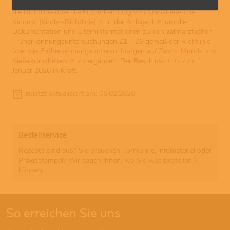
Der G-BA hat in seiner Sitzung am 15. Mai 2025 beschlossen,
die
Richtlinie über die Früherkennung von Krankheiten bei
Kindern (Kinder-Richtlinie)
in der
Anlage 1
um die
Dokumentation und Elterninformationen zu den zahnärztlichen
Früherkennungsuntersuchungen Z1 – Z6 gemäß der
Richtlinie
über die Früherkennungsuntersuchungen auf Zahn-, Mund- und
Kieferkrankheiten
zu ergänzen. Der Beschluss tritt zum 1.
Januar 2026 in Kraft.
zuletzt aktualisiert am: 05.02.2026
Bestellservice
Rezepte sind aus? Sie brauchen Formulare, Infomaterial oder
Praxisstempel? Wir sagen Ihnen,
wo Sie was bestellen
können.
So erreichen Sie uns