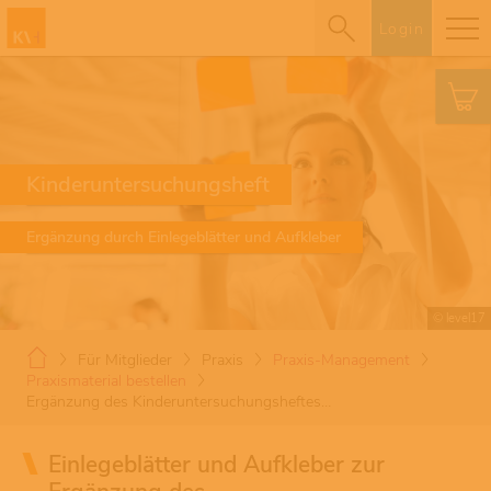
Login
Kinderuntersuchungsheft
Ergänzung durch Einlegeblätter und Aufkleber
© level17
Für Mitglieder
Praxis
Praxis-Management
Praxismaterial bestellen
Ergänzung des Kinderuntersuchungsheftes…
Einlegeblätter und Aufkleber zur