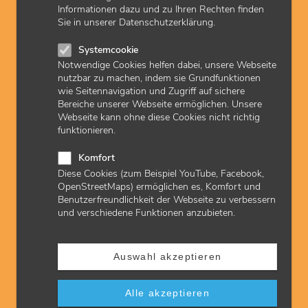
Informationen dazu und zu Ihren Rechten finden
einem eigenen Teil nach der Untersuchung „U9 60.-64.
Sie in unserer Datenschutzerklärung.
Lebensmonat“.
Die Aufkleber listen die Zeiträume der Untersuchung von Z1 bis
Systemcookie
Z6 auf sowie die entsprechenden Felder zum Eintrag der Daten
Notwendige Cookies helfen dabei, unsere Webseite
für das entsprechende Kind. Sie folgt zukünftig hinter der
nutzbar zu machen, indem sie Grundfunktionen
Teilnahmekarte.
wie Seitennavigation und Zugriff auf sichere
Bereiche unserer Webseite ermöglichen. Unsere
„Einleger Z1 – Z6“ und „Aufkleber Z1 – Z6“ für das
Webseite kann ohne diese Cookies nicht richtig
Kinderuntersuchungsheft gelten seit dem 1. Januar 2026.
funktionieren.
Praxen können ab sofort die Produkte wie gewohnt bei
Rieco bestellen.
Komfort
Diese Cookies (zum Beispiel YouTube, Facebook,
OpenStreetMaps) ermöglichen es, Komfort und
Neue Version des Kinderuntersuchungshefts
Benutzerfreundlichkeit der Webseite zu verbessern
und verschiedene Funktionen anzubieten.
Die
neue Version
des Kinderuntersuchungshefts (Stand Mai
2025) soll dann zu einem späteren Zeitpunkt zur Verfügung
stehen. Zur Umstellung werden entsprechende Hinweis auf der
Homepage veröffentlicht.
Auswahl akzeptieren
Hintergrund
Alle akzeptieren