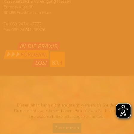
Kassenärztliche Vereinigung Hessen
Europa-Allee 90
60486 Frankfurt am Main
Tel 069 24741-7777
Fax 069 24741-68826
Dieser Inhalt kann nicht angezeigt werden, da Sie dem
Dienst nicht zugestimmt haben. Bitte klicken Sie hier, um
Ihre Datenschutzeinstellungen zu ändern.
Zustimmen