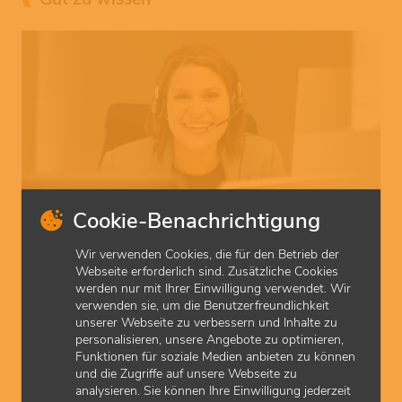
© KVH (Judith Scherer)
Cookie-Benachrichtigung
Praxisdaten aktualisieren
Wir verwenden Cookies, die für den Betrieb der
Neue Sprechzeiten? Geänderte E-Mail-Adresse? Melden Sie es
Webseite erforderlich sind. Zusätzliche Cookies
der KVH, damit Ihre Patienten Sie immer gut erreichen.
werden nur mit Ihrer Einwilligung verwendet. Wir
verwenden sie, um die Benutzerfreundlichkeit
unserer Webseite zu verbessern und Inhalte zu
personalisieren, unsere Angebote zu optimieren,
Funktionen für soziale Medien anbieten zu können
und die Zugriffe auf unsere Webseite zu
analysieren. Sie können Ihre Einwilligung jederzeit