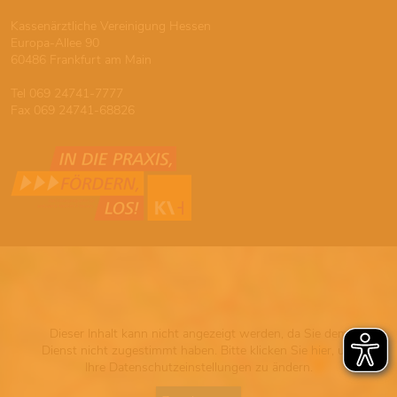
Kassenärztliche Vereinigung Hessen
Europa-Allee 90
60486 Frankfurt am Main
Tel 069 24741-7777
Fax 069 24741-68826
Dieser Inhalt kann nicht angezeigt werden, da Sie dem
Dienst nicht zugestimmt haben. Bitte klicken Sie hier, um
Ihre Datenschutzeinstellungen zu ändern.