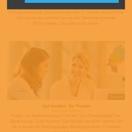
TSS: Termine melden
Vertragsärzte und -psychotherapeuten in Hessen müssen freie
Termine an den eTerminservice der Terminservicestelle
(TSS) melden. Das geht auch online.
© asiseeit
Gut beraten: für Praxen
Fragen zur Niederlassung in Hessen? Zur Praxisabgabe? Zur
Abrechnung? Zum Honorar? Die Berater der KVH sind für Sie
da: in einem der fünf regionalen BeratungsCenter in Hessen