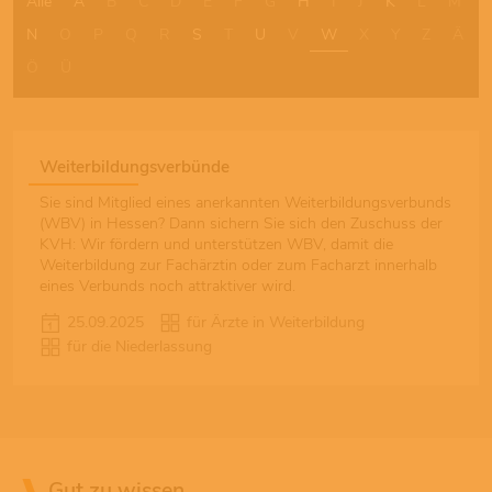
Alle
A
B
C
D
E
F
G
H
I
J
K
L
M
N
O
P
Q
R
S
T
U
V
W
X
Y
Z
Ä
Ö
Ü
Weiterbildungsverbünde
Sie sind Mitglied eines anerkannten Weiterbildungsverbunds
(WBV) in Hessen? Dann sichern Sie sich den Zuschuss der
KVH: Wir fördern und unterstützen WBV, damit die
Weiterbildung zur Fachärztin oder zum Facharzt innerhalb
eines Verbunds noch attraktiver wird.
25.09.2025
für Ärzte in Weiterbildung
für die Niederlassung
Gut zu wissen