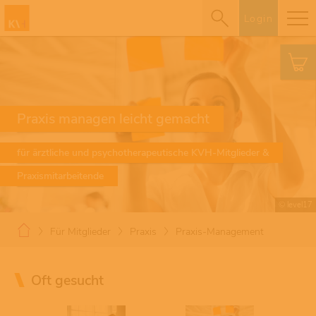
Login
Praxis managen leicht gemacht
für ärztliche und psychotherapeutische KVH-Mitglieder &
Praxismitarbeitende
© level17
Für Mitglieder
Praxis
Praxis-Management
Oft gesucht