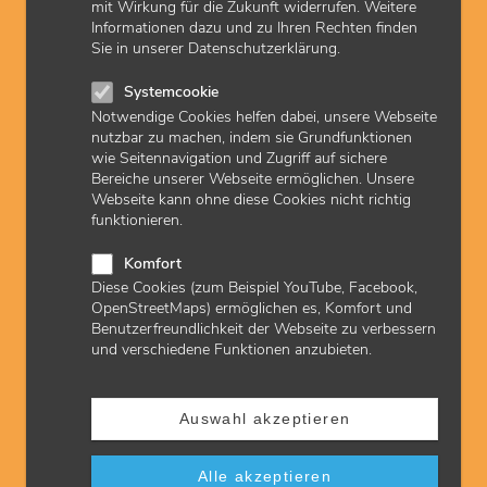
mit Wirkung für die Zukunft widerrufen. Weitere
Informationen dazu und zu Ihren Rechten finden
Sie in unserer Datenschutzerklärung.
© Nico El Nino
Systemcookie
Notwendige Cookies helfen dabei, unsere Webseite
Praxismaterial bestellen
nutzbar zu machen, indem sie Grundfunktionen
wie Seitennavigation und Zugriff auf sichere
Vertragsärzte und psychologische Psychotherapeuten
Bereiche unserer Webseite ermöglichen. Unsere
benötigen verschiedenste Formulare. Bundesweit einheitliche
Webseite kann ohne diese Cookies nicht richtig
Vordruckmuster für Rezepte oder Überweisungen erleichtern
funktionieren.
Praxen die Arbeit. Genau wie der Bestellservice der KVH.
Komfort
Diese Cookies (zum Beispiel YouTube, Facebook,
OpenStreetMaps) ermöglichen es, Komfort und
Benutzerfreundlichkeit der Webseite zu verbessern
und verschiedene Funktionen anzubieten.
Auswahl akzeptieren
© Dean Mitchell
Alle akzeptieren