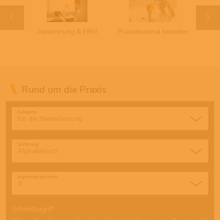
chuss
Abrechnung & EBM
Praxismaterial bestellen
Term
Rund um die Praxis
Kategorie
Sortierung
Ergebnisse pro Seite
Schnellzugriff