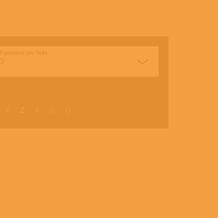
Ergebnisse pro Seite
Y
Z
Ä
Ö
Ü