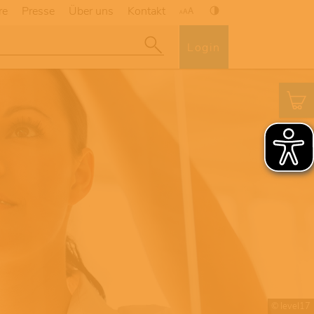
re
Presse
Über uns
Kontakt
Login
© level17