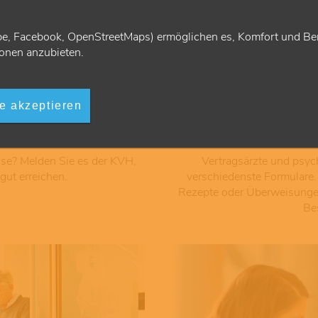
e, Facebook, OpenStreetMaps) ermöglichen es, Komfort und Ben
onen anzubieten.
© KVH (Judith Scherer)
le akzeptieren
isieren
Praxi
se? Melden Sie es der KVH,
Vertragsärzte und psy
gut erreichen.
verschiedenste Formulare.
Rezepte oder Überweisungen 
Be