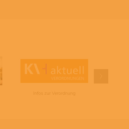
Infos zur Verordnung
KV-SafeNet: