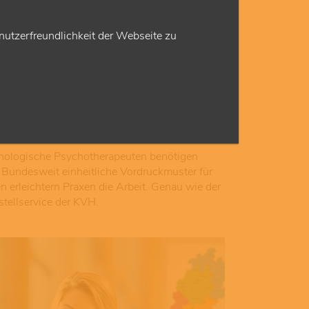
utzerfreundlichkeit der Webseite zu
© Nico El Nino
smaterial bestellen
chologische Psychotherapeuten benötigen
 Bundesweit einheitliche Vordruckmuster für
erleichtern Praxen die Arbeit. Genau wie der
stellservice der KVH.