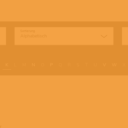
Sortierung
K
L
M
N
O
P
Q
R
S
T
U
V
W
X
r