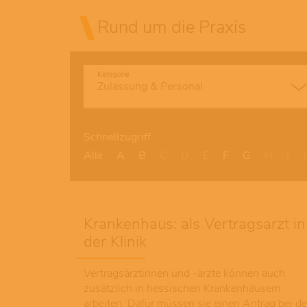
Rund um die Praxis
Kategorie
Schnellzugriff
Alle
A
B
C
D
E
F
G
H
I
J
Krankenhaus: als Vertragsarzt in
der Klinik
Vertragsärztinnen und -ärzte können auch
zusätzlich in hessischen Krankenhäusern
arbeiten. Dafür müssen sie einen Antrag bei de