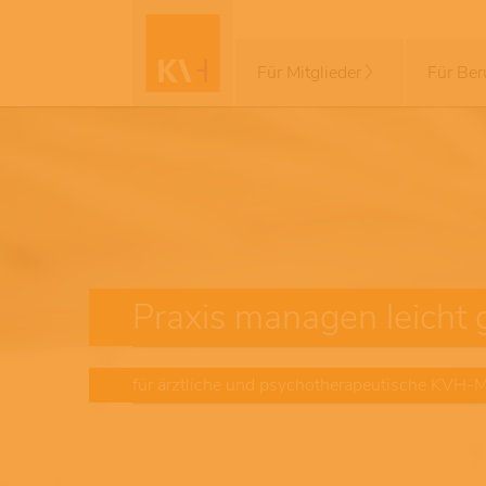
Für Mitglieder
Für Ber
Praxis managen leicht
für ärztliche und psychotherapeutische KVH-Mi