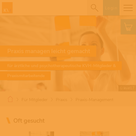
Login
Praxis managen leicht gemacht
für ärztliche und psychotherapeutische KVH-Mitglieder &
Praxismitarbeitende
© level17
Für Mitglieder
Praxis
Praxis-Management
Oft gesucht