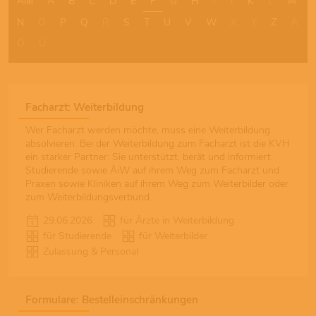
Alle
A
B
C
D
E
F
G
H
I
J
K
L
M
N
O
P
Q
R
S
T
U
V
W
X
Y
Z
Ä
Ö
Ü
Facharzt: Weiterbildung
Wer Facharzt werden möchte, muss eine Weiterbildung
absolvieren. Bei der Weiterbildung zum Facharzt ist die KVH
ein starker Partner: Sie unterstützt, berät und informiert
Studierende sowie ÄiW auf ihrem Weg zum Facharzt und
Praxen sowie Kliniken auf ihrem Weg zum Weiterbilder oder
zum Weiterbildungsverbund.
29.06.2026
für Ärzte in Weiterbildung
für Studierende
für Weiterbilder
Zulassung & Personal
Formulare: Bestelleinschränkungen