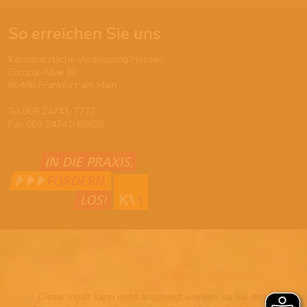
So erreichen Sie uns
Kassenärztliche Vereinigung Hessen
Europa-Allee 90
60486 Frankfurt am Main
Tel 069 24741-7777
Fax 069 24741-68826
Dieser Inhalt kann nicht angezeigt werden, da Sie dem