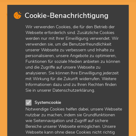
Cookie-Benachrichtigung
Gut zu wissen
Wir verwenden Cookies, die für den Betrieb der
Webseite erforderlich sind. Zusätzliche Cookies
werden nur mit Ihrer Einwilligung verwendet. Wir
verwenden sie, um die Benutzerfreundlichkeit
unserer Webseite zu verbessern und Inhalte zu
personalisieren, unsere Angebote zu optimieren,
Funktionen für soziale Medien anbieten zu können
und die Zugriffe auf unsere Webseite zu
analysieren. Sie können Ihre Einwilligung jederzeit
mit Wirkung für die Zukunft widerrufen. Weitere
Informationen dazu und zu Ihren Rechten finden
© KVH (Judith Scherer)
Sie in unserer Datenschutzerklärung.
Praxisdaten aktualisieren
Systemcookie
Neue Sprechzeiten? Geänderte E-Mail-Adresse? Melden Sie es
Notwendige Cookies helfen dabei, unsere Webseite
der KVH, damit Ihre Patienten Sie immer gut erreichen.
nutzbar zu machen, indem sie Grundfunktionen
wie Seitennavigation und Zugriff auf sichere
Bereiche unserer Webseite ermöglichen. Unsere
Webseite kann ohne diese Cookies nicht richtig