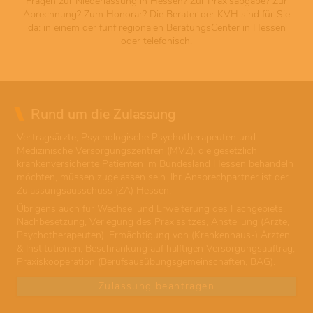
Fragen zur Niederlassung in Hessen? Zur Praxisabgabe? Zur
Abrechnung? Zum Honorar? Die Berater der KVH sind für Sie
da: in einem der fünf regionalen BeratungsCenter in Hessen
oder telefonisch.
Rund um die Zulassung
Vertragsärzte, Psychologische Psychotherapeuten und
Medizinische Versorgungszentren (MVZ), die gesetzlich
krankenversicherte Patienten im Bundesland Hessen behandeln
möchten, müssen zugelassen sein. Ihr Ansprechpartner ist der
Zulassungsausschuss (ZA) Hessen.
Übrigens auch für Wechsel und Erweiterung des Fachgebiets,
Nachbesetzung, Verlegung des Praxissitzes, Anstellung (Ärzte,
Psychotherapeuten), Ermächtigung von (Krankenhaus-) Ärzten
& Institutionen, Beschränkung auf hälftigen Versorgungsauftrag,
Praxiskooperation (Berufsausübungsgemeinschaften, BAG).
Zulassung beantragen