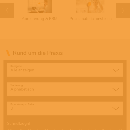
chuss
Abrechnung & EBM
Praxismaterial bestellen
Term
Rund um die Praxis
Kategorie
Sortierung
Ergebnisse pro Seite
Schnellzugriff