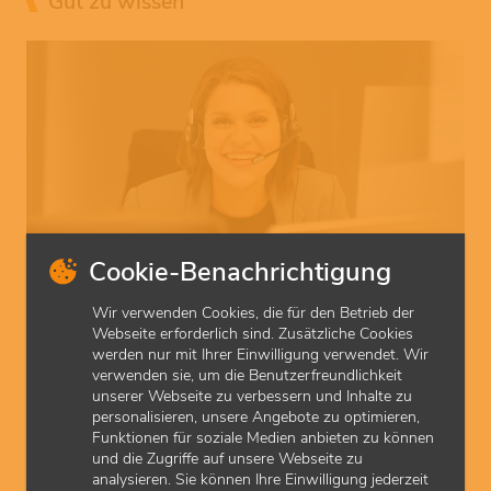
Gut zu wissen
© KVH (Judith Scherer)
Cookie-Benachrichtigung
Praxisdaten aktualisieren
Wir verwenden Cookies, die für den Betrieb der
Neue Sprechzeiten? Geänderte E-Mail-Adresse? Melden Sie es
Webseite erforderlich sind. Zusätzliche Cookies
der KVH, damit Ihre Patienten Sie immer gut erreichen.
werden nur mit Ihrer Einwilligung verwendet. Wir
verwenden sie, um die Benutzerfreundlichkeit
unserer Webseite zu verbessern und Inhalte zu
personalisieren, unsere Angebote zu optimieren,
Funktionen für soziale Medien anbieten zu können
und die Zugriffe auf unsere Webseite zu
analysieren. Sie können Ihre Einwilligung jederzeit