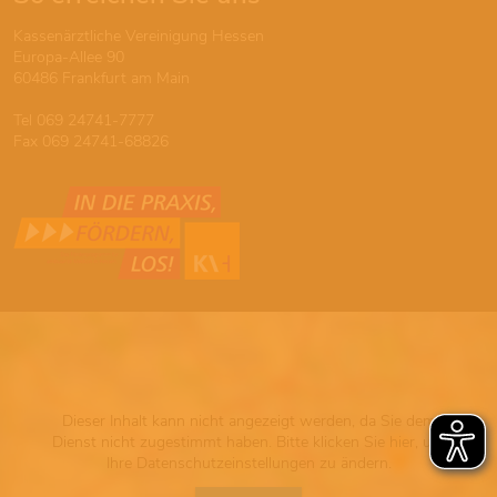
Kassenärztliche Vereinigung Hessen
Europa-Allee 90
60486 Frankfurt am Main
Tel 069 24741-7777
Fax 069 24741-68826
Dieser Inhalt kann nicht angezeigt werden, da Sie dem
Dienst nicht zugestimmt haben. Bitte klicken Sie hier, um
Ihre Datenschutzeinstellungen zu ändern.