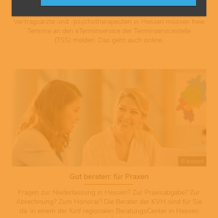
TSS: Termine melden
Vertragsärzte und -psychotherapeuten in Hessen müssen freie
Termine an den eTerminservice der Terminservicestelle
(TSS) melden. Das geht auch online.
© asiseeit
Gut beraten: für Praxen
Fragen zur Niederlassung in Hessen? Zur Praxisabgabe? Zur
Abrechnung? Zum Honorar? Die Berater der KVH sind für Sie
da: in einem der fünf regionalen BeratungsCenter in Hessen