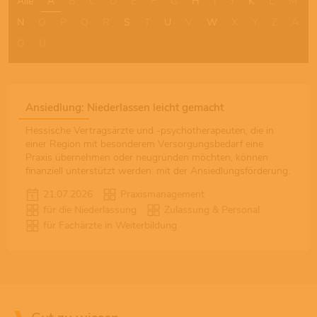
Alle
A
B
C
D
E
F
G
H
I
J
K
L
M
N
O
P
Q
R
S
T
U
V
W
X
Y
Z
Ä
Ö
Ü
Ansiedlung: Niederlassen leicht gemacht
Hessische Vertragsärzte und -psychotherapeuten, die in
einer Region mit besonderem Versorgungsbedarf eine
Praxis übernehmen oder neugründen möchten, können
finanziell unterstützt werden: mit der Ansiedlungsförderung.
21.07.2026
Praxismanagement
für die Niederlassung
Zulassung & Personal
für Fachärzte in Weiterbildung