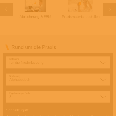
chuss
Abrechnung & EBM
Praxismaterial bestellen
Term
Rund um die Praxis
Kategorie
Sortierung
Ergebnisse pro Seite
Schnellzugriff