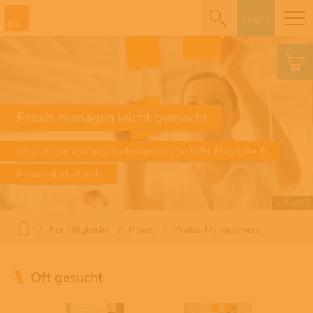
Login
Praxis managen leicht gemacht
für ärztliche und psychotherapeutische KVH-Mitglieder &
Praxismitarbeitende
© level17
Für Mitglieder
Praxis
Praxis-Management
Oft gesucht