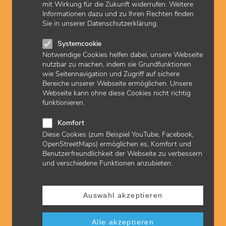
mit Wirkung für die Zukunft widerrufen. Weitere
Informationen dazu und zu Ihren Rechten finden
Sie in unserer Datenschutzerklärung.
Systemcookie
© Nico El Nino
Notwendige Cookies helfen dabei, unsere Webseite
Praxismaterial bestellen
nutzbar zu machen, indem sie Grundfunktionen
wie Seitennavigation und Zugriff auf sichere
Vertragsärzte und psychologische Psychotherapeuten
Bereiche unserer Webseite ermöglichen. Unsere
benötigen verschiedenste Formulare. Bundesweit einheitliche
Webseite kann ohne diese Cookies nicht richtig
Vordruckmuster für Rezepte oder Überweisungen erleichtern
funktionieren.
Praxen die Arbeit. Genau wie der Bestellservice der KVH.
Komfort
Diese Cookies (zum Beispiel YouTube, Facebook,
OpenStreetMaps) ermöglichen es, Komfort und
Benutzerfreundlichkeit der Webseite zu verbessern
und verschiedene Funktionen anzubieten.
Auswahl akzeptieren
© Dean Mitchell
Alle akzeptieren