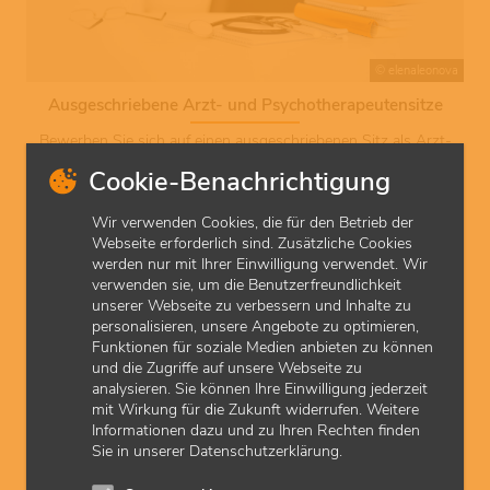
© elenaleonova
Ausgeschriebene Arzt- und Psychotherapeutensitze
Bewerben Sie sich auf einen ausgeschriebenen Sitz als Arzt-
oder Psychotherapeut in Hessen. Hier geht's zu den aktuell
Cookie-Benachrichtigung
ausgeschriebenen Vertragssitzen.
Wir verwenden Cookies, die für den Betrieb der
Webseite erforderlich sind. Zusätzliche Cookies
werden nur mit Ihrer Einwilligung verwendet. Wir
verwenden sie, um die Benutzerfreundlichkeit
unserer Webseite zu verbessern und Inhalte zu
personalisieren, unsere Angebote zu optimieren,
Funktionen für soziale Medien anbieten zu können
und die Zugriffe auf unsere Webseite zu
analysieren. Sie können Ihre Einwilligung jederzeit
mit Wirkung für die Zukunft widerrufen. Weitere
© guvendemir
Informationen dazu und zu Ihren Rechten finden
Sie in unserer Datenschutzerklärung.
Einfach Räume & Stellen finden: Praxisbörse