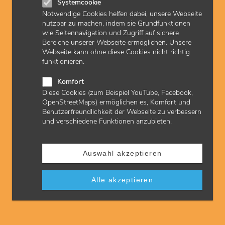
Systemcookie
Sie suchen Praxisräume, eine Anstellung oder Mitarbeiter? Dann
nutzen Sie doch einfach die Praxisbörse der KVH. Ärzte und
Notwendige Cookies helfen dabei, unsere Webseite
Psychotherapeuten geben dort kostenlos Inserate auf.
nutzbar zu machen, indem sie Grundfunktionen
wie Seitennavigation und Zugriff auf sichere
Bereiche unserer Webseite ermöglichen. Unsere
Webseite kann ohne diese Cookies nicht richtig
funktionieren.
Komfort
Diese Cookies (zum Beispiel YouTube, Facebook,
OpenStreetMaps) ermöglichen es, Komfort und
Benutzerfreundlichkeit der Webseite zu verbessern
und verschiedene Funktionen anzubieten.
© AdobeStock (vegefox)
Förderfähige Gebiete finden: KV Förderatlas
Auswahl akzeptieren
Wunschgebiet, Versorgungsebe und Arztgruppe auswählen
und Fördermöglichkeiten für Ihre Niederlassung in Hessen
Alle akzeptieren
angezeigt bekommen. Mit dem KVH Förderatlas haben Sie alle
förderfähigen Gebiete im Blick.