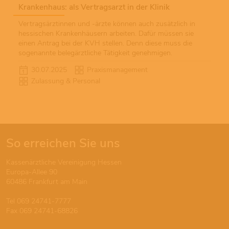
Krankenhaus: als Vertragsarzt in der Klinik
Vertragsärztinnen und -ärzte können auch zusätzlich in
hessischen Krankenhäusern arbeiten. Dafür müssen sie
einen Antrag bei der KVH stellen. Denn diese muss die
sogenannte belegärztliche Tätigkeit genehmigen.
30.07.2025
Praxismanagement
Zulassung & Personal
So erreichen Sie uns
Kassenärztliche Vereinigung Hessen
Europa-Allee 90
60486 Frankfurt am Main
Tel 069 24741-7777
Fax 069 24741-68826