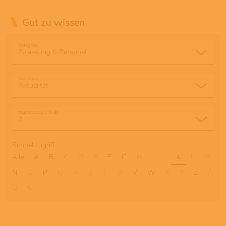
Gut zu wissen
Kategorie
Sortierung
Ergebnisse pro Seite
Schnellzugriff
Alle
A
B
C
D
E
F
G
H
I
J
K
L
M
N
O
P
Q
R
S
T
U
V
W
X
Y
Z
Ä
Ö
Ü