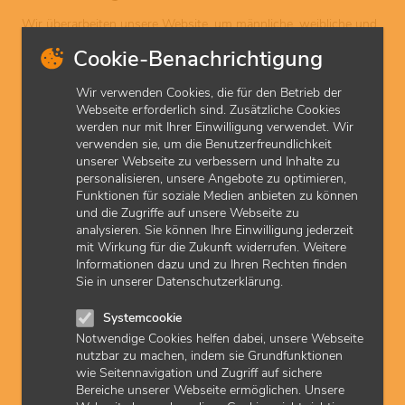
Wir überarbeiten unsere Website, um männliche, weibliche und
diverse Personen gleichberechtigt anzusprechen.
Cookie-Benachrichtigung
Haftungsausschluss
Wir verwenden Cookies, die für den Betrieb der
Webseite erforderlich sind. Zusätzliche Cookies
Trotz sorgfältiger inhaltlicher Kontrolle übernehmen wir keine
werden nur mit Ihrer Einwilligung verwendet. Wir
Haftung für die Inhalte externer Links. Die KVH distanziert sich
verwenden sie, um die Benutzerfreundlichkeit
ausdrücklich von den Inhalten der aufgerufenen Seiten, die
unserer Webseite zu verbessern und Inhalte zu
möglicherweise straf- oder haftungsrechtlich relevant sind oder
personalisieren, unsere Angebote zu optimieren,
gegen die guten Sitten verstoßen. Die Verantwortung liegt
Funktionen für soziale Medien anbieten zu können
ausschließlich beim Betreiber der jeweiligen Website. Für illegale,
und die Zugriffe auf unsere Webseite zu
fehlerhafte oder unvollständige Inhalte und insbesondere für
analysieren. Sie können Ihre Einwilligung jederzeit
Schäden, die aus der Nutzung oder Nichtnutzung solcherart
mit Wirkung für die Zukunft widerrufen. Weitere
dargebotener Informationen entstehen, haftet allein der Anbieter
Informationen dazu und zu Ihren Rechten finden
der Seite, auf welche verwiesen wurde, nicht derjenige, der über
Sie in unserer Datenschutzerklärung.
Links auf die jeweilige Veröffentlichung lediglich verweist.
Bitte beachten Sie, dass die KVH auf Inhalte beziehungsweise
Systemcookie
Informationen von privaten Drittanbietern (Google und andere)
Notwendige Cookies helfen dabei, unsere Webseite
zu den Standorten, Adressen, Öffnungszeiten, Telefonnummern
nutzbar zu machen, indem sie Grundfunktionen
und anderem der Zentralen des Ärztlichen Bereitschaftsdienstes
wie Seitennavigation und Zugriff auf sichere
(ÄBD-Zentralen) keinen Einfluss hat. Entsprechende
Bereiche unserer Webseite ermöglichen. Unsere
Internetlinks von Drittanbietern sind durch die KVH nicht