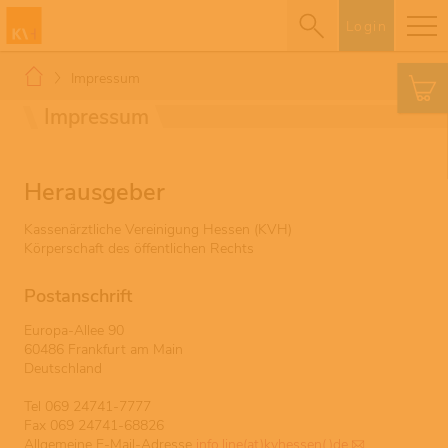
Login
Impressum
Impressum
Herausgeber
Kassenärztliche Vereinigung Hessen (KVH)
Körperschaft des öffentlichen Rechts
Postanschrift
Europa-Allee 90
60486 Frankfurt am Main
Deutschland
Tel 069 24741-7777
Fax 069 24741-68826
Allgemeine E-Mail-Adresse
info.line(at)kvhessen(.)de