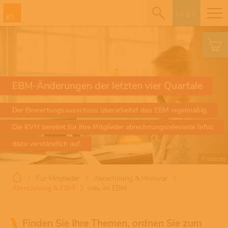
Login
EBM-Änderungen der letzten vier Quartale
Der Bewertungsausschuss überarbeitet den EBM regelmäßig.
Die KVH bereitet für ihre Mitglieder abrechnungsrelevante Infos
dazu verständlich auf.
© kupicoo
Für Mitglieder
Abrechnung & Honorar
Abrechnung & EBM
neu im EBM
Finden Sie Ihre Themen, ordnen Sie zum