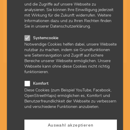
abrechnen
und die Zugriffe auf unsere Webseite zu
analysieren. Sie können Ihre Einwilligung jederzeit
Hausärztinnen und Hausärzte rechnen neu ab dem 1. Juli
mit Wirkung für die Zukunft widerrufen. Weitere
2026 für bekannte, chronisch kranke Patientinnen und
Informationen dazu und zu Ihren Rechten finden
Patienten ohne intensiven Betreuungsaufwand die neue
Sie in unserer Datenschutzerklärung.
Versorgungspauschale nach GOP 03100 ab. Neu: Im
Rahmen eines nachträglichen Detailänderungsbeschlusses
wurden Klarstellungen und redaktionelle Änderungen
Systemcookie
vorgenommen
Notwendige Cookies helfen dabei, unsere Webseite
nutzbar zu machen, indem sie Grundfunktionen
03.07.2026
Quartal 3/2026
wie Seitennavigation und Zugriff auf sichere
Bereiche unserer Webseite ermöglichen. Unsere
Webseite kann ohne diese Cookies nicht richtig
Vorhaltepauschale: Zusetzung neu geregelt
funktionieren.
Hausärztinnen und Hausärzte beachten neu seit dem 1.
Komfort
Januar 2026, dass die Vorhaltepauschale nach GOP 03040
Diese Cookies (zum Beispiel YouTube, Facebook,
neu gefasst ist, die ihnen von der KVH zugesetzt wird.
OpenStreetMaps) ermöglichen es, Komfort und
Zusätzlich erhalten Hausarztpraxen einen Zuschlag, der
Benutzerfreundlichkeit der Webseite zu verbessern
nach der Anzahl erfüllter Kriterien und der Bewertungshöhe
und verschiedene Funktionen anzubieten.
gestaffelt ist. Die aktualisierten FAQ sind verfügbar.
12.01.2026
Quartal 1/2026
Auswahl akzeptieren