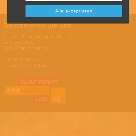
Alle akzeptieren
So erreichen Sie uns
Kassenärztliche Vereinigung Hessen
Europa-Allee 90
60486 Frankfurt am Main
Tel 069 24741-7777
Fax 069 24741-68826