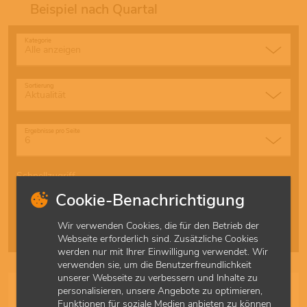
Beispiel nach Quartal
Kategorie
Sortierung
Ergebnisse pro Seite
Schnellzugriff
Alle
A
B
C
D
E
F
G
H
I
J
K
L
M
Cookie-Benachrichtigung
N
O
P
Q
R
S
T
U
V
W
X
Y
Z
Ä
Wir verwenden Cookies, die für den Betrieb der
Ö
Ü
Webseite erforderlich sind. Zusätzliche Cookies
werden nur mit Ihrer Einwilligung verwendet. Wir
verwenden sie, um die Benutzerfreundlichkeit
unserer Webseite zu verbessern und Inhalte zu
personalisieren, unsere Angebote zu optimieren,
Versorgungspauschale für Hausarztpraxen: Chroniker
Funktionen für soziale Medien anbieten zu können