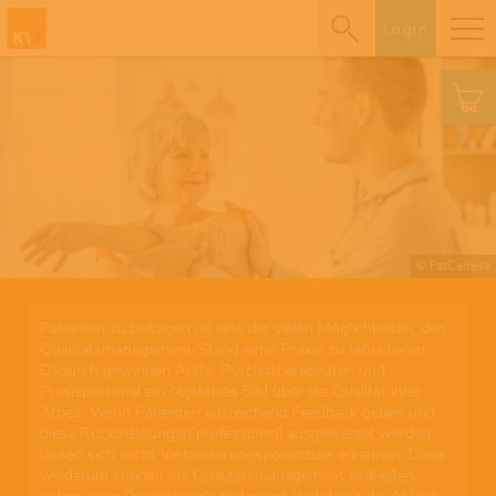
Login
© FatCamera
Patienten zu befragen ist eine der vielen Möglichkeiten, den
Qualitätsmanagement-Stand einer Praxis zu reflektieren.
Dadurch gewinnen Ärzte, Psychotherapeuten und
Praxispersonal ein objektives Bild über die Qualität ihrer
Arbeit. Wenn Patienten ausreichend Feedback geben und
diese Rückmeldungen professionell ausgewertet werden,
lassen sich leicht Verbesserungspotenziale erkennen. Diese
wiederum können ins Qualitätsmanagement einfließen,