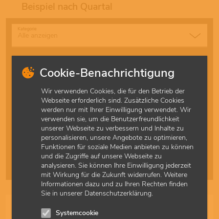
Beispiel nach Quartal
Kategorie
Sortierung
Cookie-Benachrichtigung
Wir verwenden Cookies, die für den Betrieb der
Ergebnisse pro Seite
Webseite erforderlich sind. Zusätzliche Cookies
werden nur mit Ihrer Einwilligung verwendet. Wir
verwenden sie, um die Benutzerfreundlichkeit
Schnellzugriff
unserer Webseite zu verbessern und Inhalte zu
Alle
A
B
C
D
E
F
G
H
I
J
K
L
M
personalisieren, unsere Angebote zu optimieren,
Funktionen für soziale Medien anbieten zu können
N
O
P
Q
R
S
T
U
V
W
X
Y
Z
Ä
und die Zugriffe auf unsere Webseite zu
analysieren. Sie können Ihre Einwilligung jederzeit
Ö
Ü
mit Wirkung für die Zukunft widerrufen. Weitere
Informationen dazu und zu Ihren Rechten finden
Sie in unserer Datenschutzerklärung.
Strukturzuschläge bei Psychotherapie höher bewertet
Systemcookie