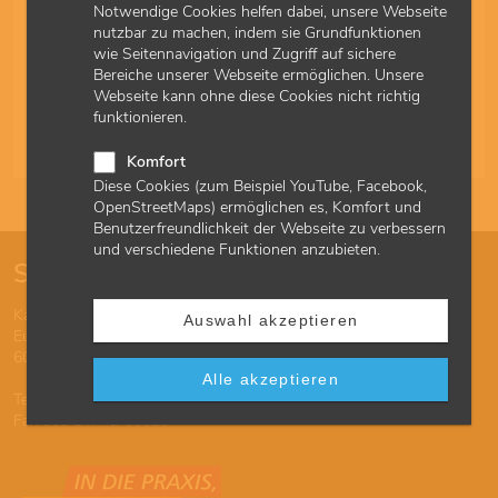
Notwendige Cookies helfen dabei, unsere Webseite
Rückwirkend zum 1. Januar 2026 wurden die
nutzbar zu machen, indem sie Grundfunktionen
Strukturzuschläge für psychotherapeutische
wie Seitennavigation und Zugriff auf sichere
Einzeltherapien, Gruppentherapien und
Bereiche unserer Webseite ermöglichen. Unsere
Sprechstunden/Akutbehandlungen wegen steigender
Webseite kann ohne diese Cookies nicht richtig
Personalkosten erhöht.
funktionieren.
18.03.2026
Quartal 1/2026
Komfort
Diese Cookies (zum Beispiel YouTube, Facebook,
OpenStreetMaps) ermöglichen es, Komfort und
Benutzerfreundlichkeit der Webseite zu verbessern
und verschiedene Funktionen anzubieten.
So erreichen Sie uns
Kassenärztliche Vereinigung Hessen
Auswahl akzeptieren
Europa-Allee 90
60486 Frankfurt am Main
Alle akzeptieren
Tel 069 24741-7777
Fax 069 24741-68826