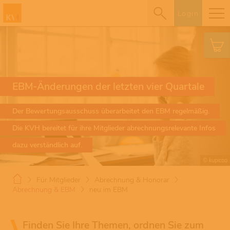
Login
EBM-Änderungen der letzten vier Quartale
Der Bewertungsausschuss überarbeitet den EBM regelmäßig.
Die KVH bereitet für ihre Mitglieder abrechnungsrelevante Infos
dazu verständlich auf.
© kupicoo
Für Mitglieder
Abrechnung & Honorar
Abrechnung & EBM
neu im EBM
Finden Sie Ihre Themen, ordnen Sie zum