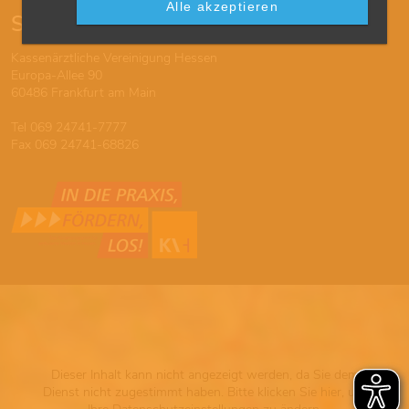
Alle akzeptieren
So erreichen Sie uns
Kassenärztliche Vereinigung Hessen
Europa-Allee 90
60486 Frankfurt am Main
Tel 069 24741-7777
Fax 069 24741-68826
Dieser Inhalt kann nicht angezeigt werden, da Sie dem
Dienst nicht zugestimmt haben. Bitte klicken Sie hier, um