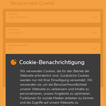
Beispiel nach Quartal
Kategorie
Sortierung
Ergebnisse pro Seite
Schnellzugriff
Cookie-Benachrichtigung
Alle
A
B
C
D
E
F
G
H
I
J
K
L
M
Wir verwenden Cookies, die für den Betrieb der
N
O
P
Q
R
S
T
U
V
W
X
Y
Z
Ä
Webseite erforderlich sind. Zusätzliche Cookies
werden nur mit Ihrer Einwilligung verwendet. Wir
Ö
Ü
verwenden sie, um die Benutzerfreundlichkeit
unserer Webseite zu verbessern und Inhalte zu
personalisieren, unsere Angebote zu optimieren,
Funktionen für soziale Medien anbieten zu können
Mutationssuche für Inavolisib abrechnen
und die Zugriffe auf unsere Webseite zu