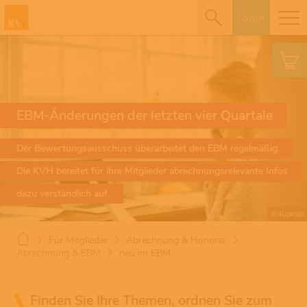
Login
EBM-Änderungen der letzten vier Quartale
Der Bewertungsausschuss überarbeitet den EBM regelmäßig.
Die KVH bereitet für ihre Mitglieder abrechnungsrelevante Infos
dazu verständlich auf.
© kupicoo
Für Mitglieder
Abrechnung & Honorar
Abrechnung & EBM
neu im EBM
Finden Sie Ihre Themen, ordnen Sie zum