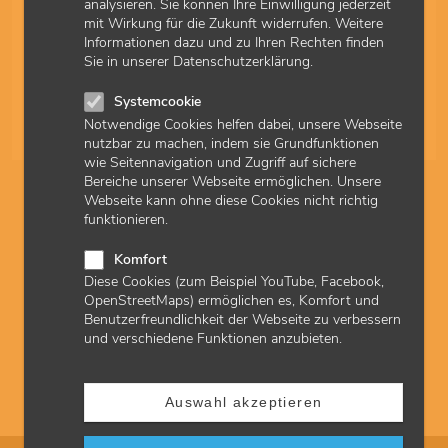
analysieren. Sie können Ihre Einwilligung jederzeit
Fachärztinnen und Fachärzte für Pathologie sowie
mit Wirkung für die Zukunft widerrufen. Weitere
Neuropathologie können ab dem 1. April 2026 die neue
Informationen dazu und zu Ihren Rechten finden
GOP 19467 für die Mutationssuche auf aktivierende
Sie in unserer Datenschutzerklärung.
PIK3CA-Mutationen in den Exonen 1, 2 und 4 für die
Behandlung mit Inavosilib abrechnen.
Systemcookie
Notwendige Cookies helfen dabei, unsere Webseite
27.03.2026
Quartal 2/2026
nutzbar zu machen, indem sie Grundfunktionen
wie Seitennavigation und Zugriff auf sichere
Bereiche unserer Webseite ermöglichen. Unsere
Mikrobiologische Paneldiagnostik: Indikationen und
Webseite kann ohne diese Cookies nicht richtig
Höchstwerte
funktionieren.
Ab dem 1. Oktober 2025 gelten für die mikrobiologische
Komfort
Paneldiagnostik nach den GOP 32851, 32852 und 32800
sowie 32853 angepasste Höchstwerte. Die GOP 32706 zur
Diese Cookies (zum Beispiel YouTube, Facebook,
Helicobacter-pylori-Diagnostik wurde um Indikationen
OpenStreetMaps) ermöglichen es, Komfort und
erweitert.
Benutzerfreundlichkeit der Webseite zu verbessern
und verschiedene Funktionen anzubieten.
08.09.2025
Quartal 4/2025
Auswahl akzeptieren